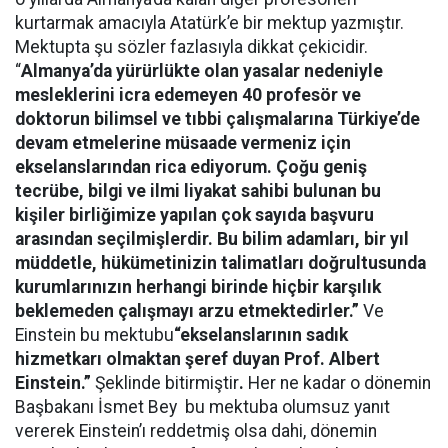
kurtarmak amacıyla Atatürk’e bir mektup yazmıştır.
Mektupta şu sözler fazlasıyla dikkat çekicidir.
“
Almanya’da yürürlükte olan yasalar nedeniyle
mesleklerini icra edemeyen 40 profesör ve
doktorun bilimsel ve tıbbi çalışmalarına Türkiye’de
devam etmelerine müsaade vermeniz için
ekselanslarından rica ediyorum. Çoğu geniş
tecrübe, bilgi ve ilmi liyakat sahibi bulunan bu
kişiler birliğimize yapılan çok sayıda başvuru
arasından seçilmişlerdir. Bu bilim adamları, bir yıl
müddetle, hükümetinizin talimatları doğrultusunda
kurumlarınızın herhangi birinde hiçbir karşılık
beklemeden çalışmayı arzu etmektedirler.”
Ve
Einstein bu mektubu
“ekselanslarının sadık
hizmetkarı olmaktan şeref duyan Prof. Albert
Einstein.”
Şeklinde bitirmiştir
.
Her ne kadar o dönemin
Başbakanı İsmet Bey bu mektuba olumsuz yanıt
vererek Einstein’ı reddetmiş olsa dahi, dönemin