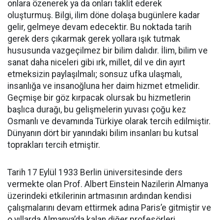
onlara özenerek ya da onları taklit ederek
oluşturmuş. Bilgi, ilim döne dolaşa bugünlere kadar
gelir, gelmeye devam edecektir. Bu noktada tarih
gerek ders çıkarmak gerek yollara ışık tutmak
hususunda vazgeçilmez bir bilim dalıdır. İlim, bilim ve
sanat daha niceleri gibi ırk, millet, dil ve din ayırt
etmeksizin paylaşılmalı; sonsuz ufka ulaşmalı,
insanlığa ve insanoğluna her daim hizmet etmelidir.
Geçmişe bir göz kırpacak olursak bu hizmetlerin
başlıca durağı, bu gelişmelerin yuvası çoğu kez
Osmanlı ve devamında Türkiye olarak tercih edilmiştir.
Dünyanın dört bir yanındaki bilim insanları bu kutsal
toprakları tercih etmiştir.
Tarih 17 Eylül 1933 Berlin üniversitesinde ders
vermekte olan Prof. Albert Einstein Nazilerin Almanya
üzerindeki etkilerinin artmasının ardından kendisi
çalışmalarını devam ettirmek adına Paris’e gitmiştir ve
o yıllarda Almanya’da kalan diğer profesörleri