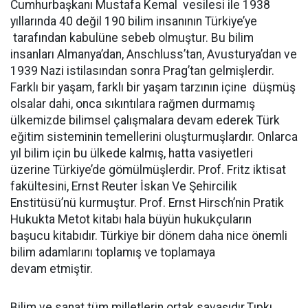
Cumhurbaşkanı Mustafa Kemal vesilesi ile 1938
yıllarında 40 değil 190 bilim insanının Türkiye’ye
tarafından kabulüne sebeb olmuştur. Bu bilim
insanları Almanya’dan, Anschluss’tan, Avusturya’dan ve
1939 Nazi istilasından sonra Prag’tan gelmişlerdir.
Farklı bir yaşam, farklı bir yaşam tarzının içine düşmüş
olsalar dahi, onca sıkıntılara rağmen durmamış
ülkemizde bilimsel çalışmalara devam ederek Türk
eğitim sisteminin temellerini oluşturmuşlardır. Onlarca
yıl bilim için bu ülkede kalmış, hatta vasiyetleri
üzerine Türkiye’de gömülmüşlerdir. Prof. Fritz iktisat
fakültesini, Ernst Reuter İskan Ve Şehircilik
Enstitüsü’nü kurmuştur. Prof. Ernst Hirsch’nin Pratik
Hukukta Metot kitabı hala büyün hukukçuların
başucu kitabıdır. Türkiye bir dönem daha nice önemli
bilim adamlarını toplamış ve toplamaya
devam etmiştir.
Bilim ve sanat tüm milletlerin ortak savaşıdır.Tıpkı