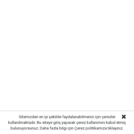
TERÖRSÜZ TÜRKİYE İSTİYORUZ
Türkiye’nin terörden arındırılması konusunda partisinin
desteğinin bulunduğunu belirten Hayati Çetin, ancak
Sitemizden en iyi şekilde faydalanabilmeniz için çerezler
sürecin şehit aileleri ve gazilerin hassasiyetleri
kullanılmaktadır. Bu siteye giriş yaparak çerez kullanımını kabul etmiş
bulunuyorsunuz. Daha fazla bilgi için
Çerez politikamıza
tıklayınız.
gözetilerek yürütülmesi gerektiğini ifade etti.Çetin,