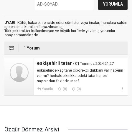
UYARI:
Küfür, hakaret, rencide edici cümleler veya imalar, inançlara saldırı
içeren, imla kuralları ile yazılmamış,
Türkçe karakter kullanılmayan ve büyük harflerle yazılmış yorumlar
onaylanmamaktadır.
1 Yorum
eskişehirli tatar
/ 01 Temmuz 2024 21:27
eskişehirde kaç tane çibörekçi dükkanı var, haberin
var mı? herhalde kırıkkaledeki tatar hanesi
sayısından fazladır, insaf
Yanıtla
(0)
(0)
Özgür Dönmez Arşivi