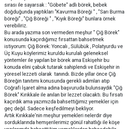
sırası ile sayarsak : "Göbete" adlı börek, bebek
doğduğunda yaptıkları "Kavurma Böreği " , "Sarı Burma
böreği" , "Çiğ Böreği " , "Kıyık Böreği" bunlara örnek
verebiliriz.
Bu arada yazıma son vermeden meşhur " Çiğ Börek"
konusunda kaçırdığımız fırsattan bahsetmek
istiyorum: Çiğ Börek: Yoncalı , Sülübük , Polatyurdu ve
Üç Kuyu köylerimiz kuruldu kurulalı geleneksel
yöntemler ile yapılan bir börek ama Eskişehir bu
konuda elini çabuk tutarak sahiplendi ve Eskişehir in
yöresel lezzeti olarak tanındı. Bizde yıllar önce Çiğ
Böreğin tanıtımı konusunda gerekli adımları atıp
Coğrafi İşaret alma adına başvuruda bulunsaydık "Çiğ
Börek" Kırıkkale ile anılan bir lezzet olacaktı. Bu fırsatı
kaçırdık ama yazımızda bahsettiğimiz yemekler için
geç değil. Sadece keşfedilmeyi bekliyor.
Artık Kırıkkale'nin meşhur yemekleri nelerdir diye
sorduklarında hemşerilerimiz gönül rahatlığı ile köşe