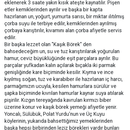
eklenerek 3 saate yakın kısık ateşte kaynatılır. Pişen
etler kemiklerinden ayrılır ve başka bir kapta
hazırlanan un, yoğurt, yumurta sarısı, bir miktar ılıtılmış
çorba suyu ile terbiye edilir, kemiklerinden ayrılmış
çorbaya karıştırılır, kıvamını alan çorba afiyetle servis
edilir.
Bir başka lezzet olan "Kaşık Börek" den
bahsedeceğim un, su ve tuz karıştırılarak yoğurulan
hamur, ceviz büyüklüğünde eşit parçalara ayrılır. Bu
parçalar yufkadan kalın açılarak bıçakla iki parmak
genişliğinde kare biçiminde kesilir. Kıyma ve ince
kıyılmış soğan, tuz ve karabiber ile hazırlanan iç harcı,
parmağımızın ucuyla, kesilen hamurlara sürülür ve
şapka biçiminde kıvrılan hamurlar kaynar suya atılarak
pişirilir. Kızgın tereyağında kavrulan kırmızı biber
üzerine konur ve kaşık börek yemeği afiyetle yenir.
Yoncalı, Sülübük, Polat Yurdu'nun ve Üç Kuyu
köylerinin, yukarıda bahsettiğimiz yemeklerinden
başka hepsi birbirinden leziz börekleri vardır bunları