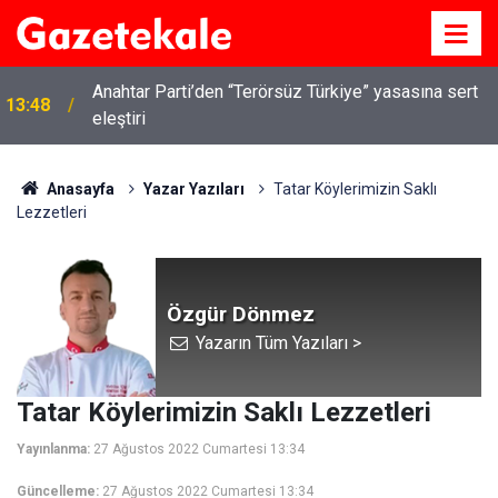
Anahtar Parti’den “Terörsüz Türkiye” yasasına sert
13:48
eleştiri
Kırıkkale’de hayvan hastalıklarına karşı denetimler
13:07
artırıldı
Anasayfa
Yazar Yazıları
Tatar Köylerimizin Saklı
Lezzetleri
Özgür Dönmez
Yazarın Tüm Yazıları >
Tatar Köylerimizin Saklı Lezzetleri
Yayınlanma:
27 Ağustos 2022 Cumartesi 13:34
Güncelleme:
27 Ağustos 2022 Cumartesi 13:34