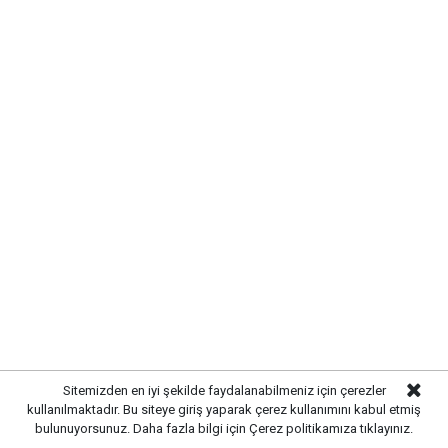
Yayınlanma:
07 Ağustos 2026 Cuma 11:21
Gazetekale.com
Haber Merkezi
Makine ve Kimya Endüstrisi (MKE), geliştirdiği yerli
ve milli savunma ürünleriyle dikkat çekmeye devam
ediyor. Türk mühendislerinin imzasını taşıyan yeni
nesil sistemler, savunma sanayisinde Türkiye’nin
Sitemizden en iyi şekilde faydalanabilmeniz için çerezler
kullanılmaktadır. Bu siteye giriş yaparak çerez kullanımını kabul etmiş
gücünü ortaya koyuyor.
bulunuyorsunuz. Daha fazla bilgi için
Çerez politikamıza
tıklayınız.