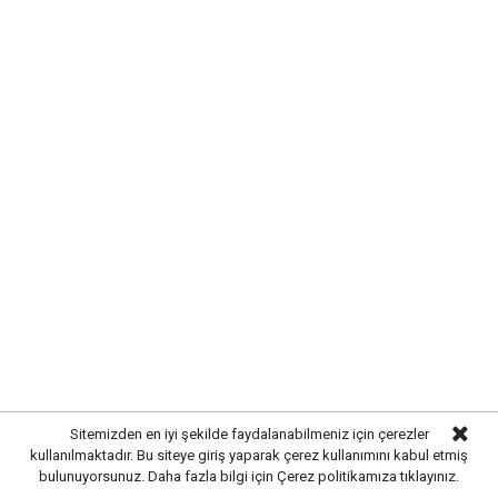
yağışlardan kaynaklanabilecek olumsuzlukların önüne
geçilmesi ve vatandaşların daha konforlu bir yaşam
alanına kavuşması amaçlanıyor.
Sitemizden en iyi şekilde faydalanabilmeniz için çerezler
kullanılmaktadır. Bu siteye giriş yaparak çerez kullanımını kabul etmiş
bulunuyorsunuz. Daha fazla bilgi için
Çerez politikamıza
tıklayınız.