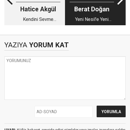
Hatice Akgül
Berat Doğan
Kendini Sevme
Yeni Nesil'e Yeni
Sanatı
Nesil Sorular
YAZIYA
YORUM KAT
UYARI:
Küfür, hakaret, rencide edici cümleler veya imalar, inançlara saldırı