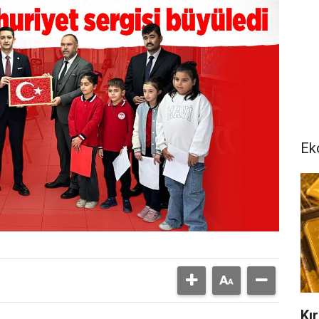
Ek
Kır