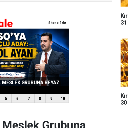
Kır
31
Kır
30
. Meslek Grubuna