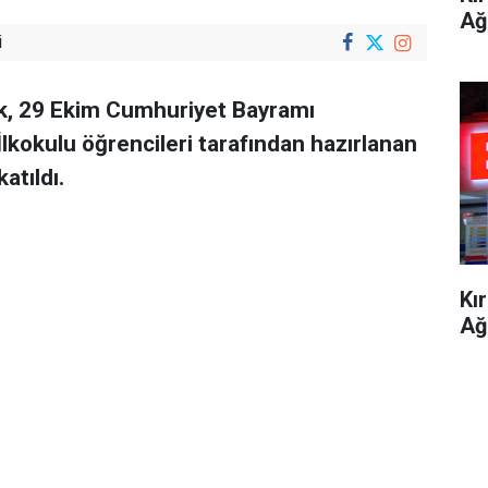
Ağ
i
k, 29 Ekim Cumhuriyet Bayramı
lkokulu öğrencileri tarafından hazırlanan
atıldı.
Kı
Ağ