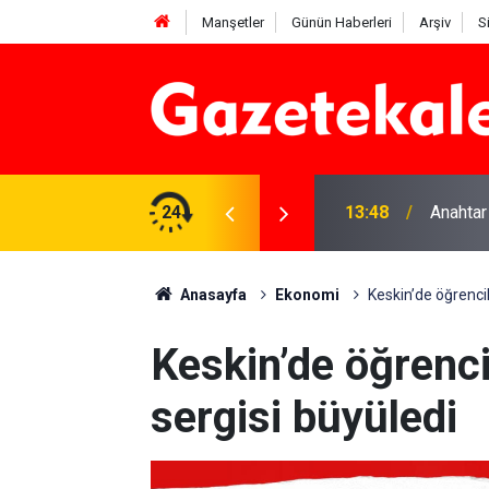
Manşetler
Günün Haberleri
Arşiv
S
na Beyaz Listeden aday
24
13:48
Anahtar
Anasayfa
Ekonomi
Keskin’de öğrenci
Keskin’de öğrenc
sergisi büyüledi