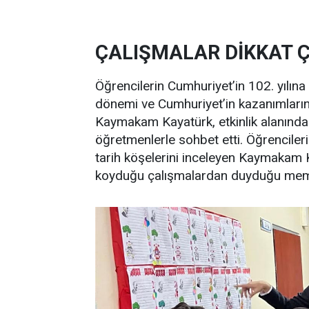
ÇALIŞMALAR DİKKAT Ç
Öğrencilerin Cumhuriyet’in 102. yılına 
dönemi ve Cumhuriyet’in kazanımlarını
Kaymakam Kayatürk, etkinlik alanındak
öğretmenlerle sohbet etti. Öğrencilerin
tarih köşelerini inceleyen Kaymakam K
koyduğu çalışmalardan duyduğu memnu