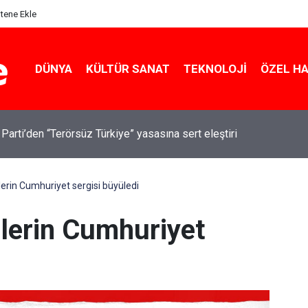
itene Ekle
DÜNYA
KÜLTÜR SANAT
TEKNOLOJI
ÖZEL H
 Parti’den “Terörsüz Türkiye” yasasına sert eleştiri
lerin Cumhuriyet sergisi büyüledi
ilerin Cumhuriyet