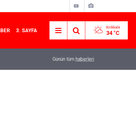
Kırıkkale
ABER
3. SAYFA
34 °C
13:07
Kırıkkale’de hayvan hastalıklarına karşı denetimler
Günün tüm
haberleri