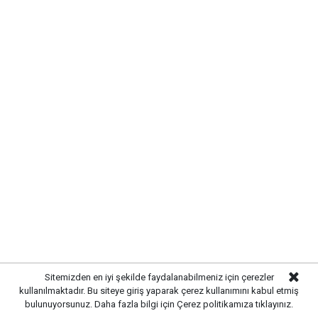
ŞEHİT AİLELERİ VE GAZİLERİN
HAKLARI KORUNMALI
Konuşmasında şehit aileleri ve gazilerin durumuna da
dikkat çeken Çetin, terörle mücadelede hayatını
kaybeden asker, polis ve öğretmenlerin unutulmaması
gerektiğini söyledi.Çetin, terör örgütü mensuplarına
Sitemizden en iyi şekilde faydalanabilmeniz için çerezler
yönelik olası düzenlemeler konusunda toplumda
kullanılmaktadır. Bu siteye giriş yaparak çerez kullanımını kabul etmiş
oluşabilecek kaygıların dikkate alınmasını isteyerek,
bulunuyorsunuz. Daha fazla bilgi için
Çerez politikamıza
tıklayınız.