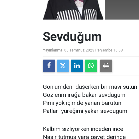
Sevduğum
Yayınlanma:
06 Temmuz 2023 Perşembe 15:58
Gönlümden düşerken bir mavi sütu
Gözlerim ırağa bakar sevdugum
Pimi yok içimde yanan barutun
Patlar yüreğimi yakar sevdugum
Kalbim sızlıyorken inceden ince
Nasır tutmuş yara gayet derince