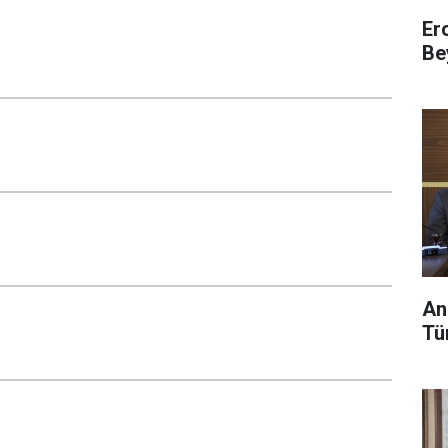
Er
Be
An
Tü