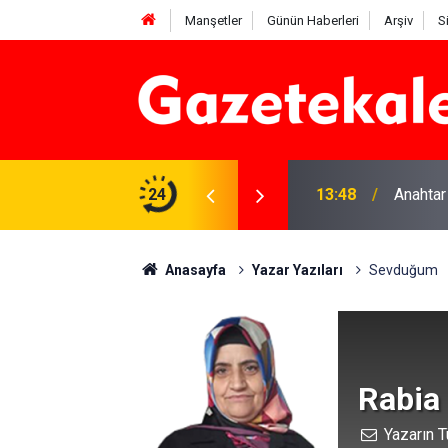
Manşetler
Günün Haberleri
Arşiv
S
na Beyaz Listeden aday
24
13:48
Anahtar
Anasayfa
Yazar Yazıları
Sevduğum
Rabia
Yazarın T