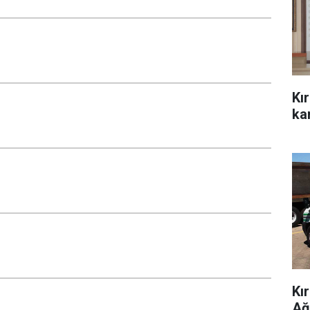
Kı
kar
Kı
Ağ