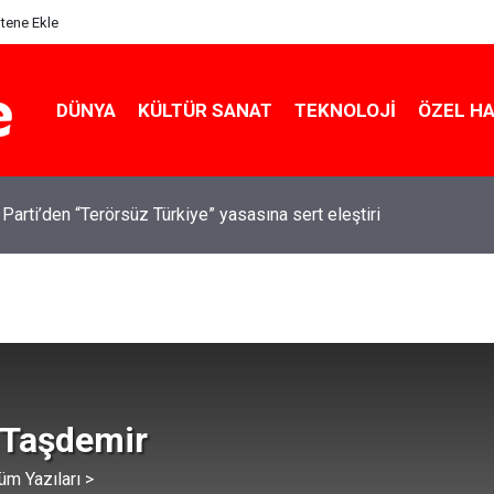
itene Ekle
DÜNYA
KÜLTÜR SANAT
TEKNOLOJI
ÖZEL H
 Parti’den “Terörsüz Türkiye” yasasına sert eleştiri
 Taşdemir
üm Yazıları >