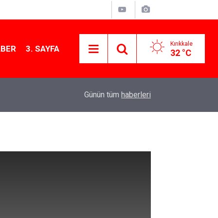
Kırıkkale
ABER
3. SAYFA
32 °C
13:07
Kırıkkale’de hayvan hastalıklarına karşı denetimler
Günün tüm
haberleri