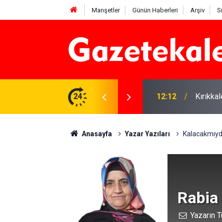
Manşetler
Günün Haberleri
Arşiv
S
 karşı denetimler artırıldı
24
12:12
Kırıkka
Anasayfa
Yazar Yazıları
Kalacakmıyd
Rabia
Yazarın T