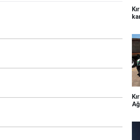
Kı
kar
Kı
Ağ