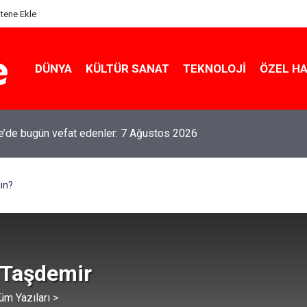
itene Ekle
DÜNYA
KÜLTÜR SANAT
TEKNOLOJI
ÖZEL H
le’de bugün vefat edenler: 7 Ağustos 2026
ın?
 Taşdemir
üm Yazıları >