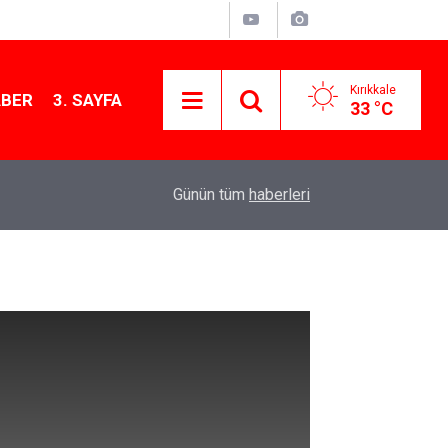
Kırıkkale
ABER
3. SAYFA
33 °C
11:21
MKE’nin Yerli Savunma Teknolojileri Dünya Sah
Günün tüm
haberleri