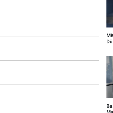
MK
Dü
Ba
Ma