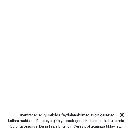
YANGININ NEDENİ ARAŞTIRILIYOR
Yangının çıkış sebebinin belirlenmesi için yetkili
ekipler tarafından inceleme başlatıldı. İlk
değerlendirmelerde olayda can kaybı yaşanmadığı
belirtilirken, mezarlık alanındaki otluk bölgede maddi
zarar oluştuğu öğrenildi.
YAZ AYLARINDA YANGIN RİSKİNE
DİKKAT
Yetkililer,
özellikle yaz aylarında artan sıcaklıklar
Sitemizden en iyi şekilde faydalanabilmeniz için çerezler
nedeniyle kuru otların bulunduğu alanlarda yangın
kullanılmaktadır. Bu siteye giriş yaparak çerez kullanımını kabul etmiş
riskinin yükseldiğine dikkat çekti. Vatandaşlardan anız
bulunuyorsunuz. Daha fazla bilgi için
Çerez politikamıza
tıklayınız.