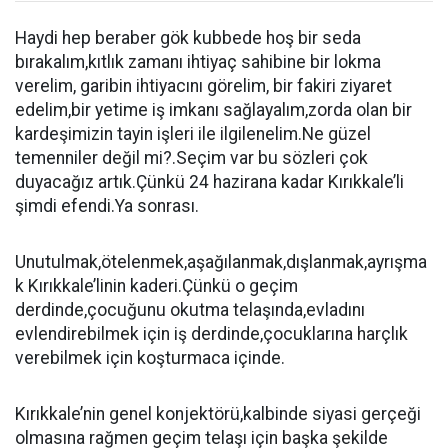
Haydi hep beraber gök kubbede hoş bir seda
bırakalım,kıtlık zamanı ihtiyaç sahibine bir lokma
verelim, garibin ihtiyacını görelim, bir fakiri ziyaret
edelim,bir yetime iş imkanı sağlayalım,zorda olan bir
kardeşimizin tayin işleri ile ilgilenelim.Ne güzel
temenniler değil mi?.Seçim var bu sözleri çok
duyacağız artık.Çünkü 24 hazirana kadar Kırıkkale’li
şimdi efendi.Ya sonrası.
Unutulmak,ötelenmek,aşağılanmak,dışlanmak,ayrışma
k Kırıkkale’linin kaderi.Çünkü o geçim
derdinde,çocuğunu okutma telaşında,evladını
evlendirebilmek için iş derdinde,çocuklarına harçlık
verebilmek için koşturmaca içinde.
Kırıkkale’nin genel konjektörü,kalbinde siyasi gerçeği
olmasına rağmen geçim telaşı için başka şekilde