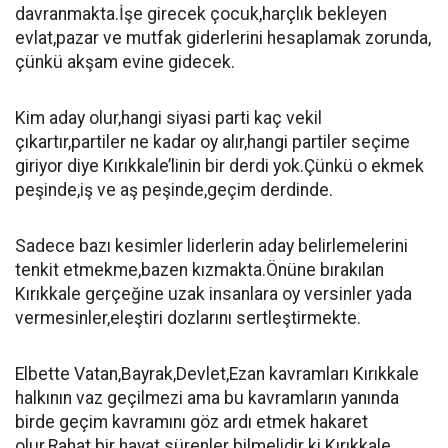
davranmakta.İşe girecek çocuk,harçlık bekleyen
evlat,pazar ve mutfak giderlerini hesaplamak zorunda,
çünkü akşam evine gidecek.
Kim aday olur,hangi siyasi parti kaç vekil
çıkartır,partiler ne kadar oy alır,hangi partiler seçime
giriyor diye Kırıkkale’linin bir derdi yok.Çünkü o ekmek
peşinde,iş ve aş peşinde,geçim derdinde.
Sadece bazı kesimler liderlerin aday belirlemelerini
tenkit etmekme,bazen kızmakta.Önüne bırakılan
Kırıkkale gerçeğine uzak insanlara oy versinler yada
vermesinler,eleştiri dozlarını sertleştirmekte.
Elbette Vatan,Bayrak,Devlet,Ezan kavramları Kırıkkale
halkının vaz geçilmezi ama bu kavramların yanında
birde geçim kavramını göz ardı etmek hakaret
olur.Rahat bir hayat sürenler bilmelidir ki Kırıkkale