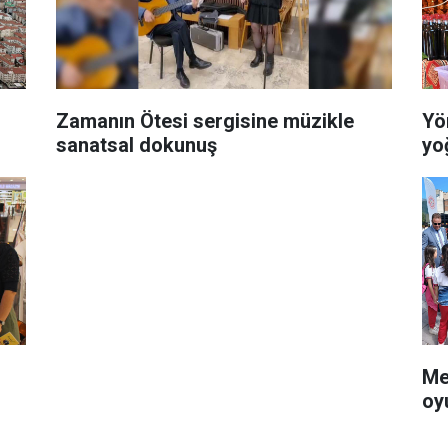
Zamanın Ötesi sergisine müzikle
Yö
sanatsal dokunuş
yo
Me
oy