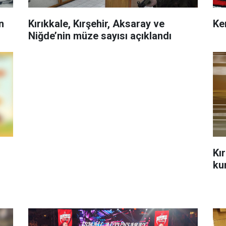
n
Kırıkkale, Kırşehir, Aksaray ve
Ke
Niğde’nin müze sayısı açıklandı
Kı
ku