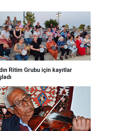
dın Ritim Grubu için kayıtlar
şladı