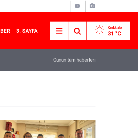
Kırıkkale
ABER
3. SAYFA
31 °C
11:21
MKE’nin Yerli Savunma Teknolojileri Dünya Sah
Günün tüm
haberleri