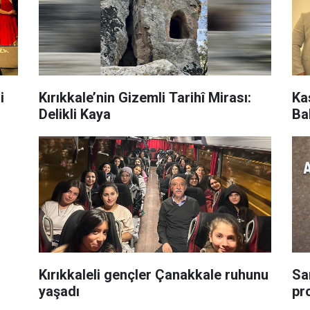
i
Kırıkkale’nin Gizemli Tarihî Mirası:
Ka
Delikli Kaya
Ba
Kırıkkaleli gençler Çanakkale ruhunu
Sa
yaşadı
pr