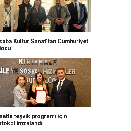
saba Kültür Sanat’tan Cumhuriyet
losu
natla teşvik programı için
otokol imzalandı