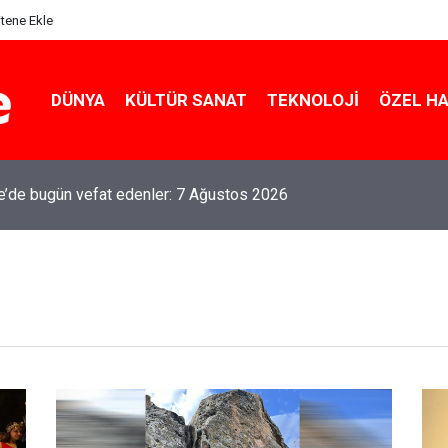
itene Ekle
DÜNYA
KÜLTÜR SANAT
TEKNOLOJI
ÖZEL H
le’de bugün vefat edenler: 7 Ağustos 2026