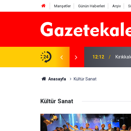
Manşetler
Günün Haberleri
Arşiv
S
 karşı denetimler artırıldı
24
12:12
Kırıkka
Anasayfa
Kültür Sanat
Kültür Sanat