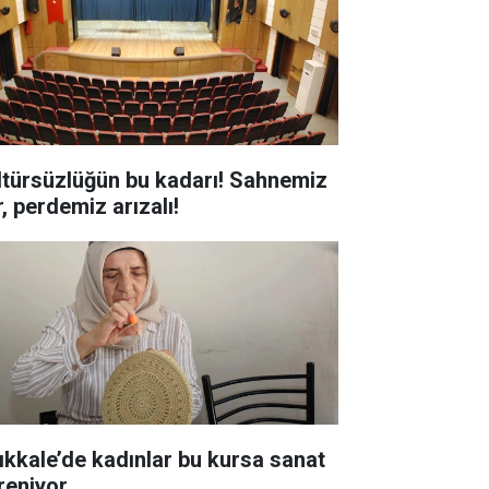
ltürsüzlüğün bu kadarı! Sahnemiz
, perdemiz arızalı!
rıkkale’de kadınlar bu kursa sanat
reniyor