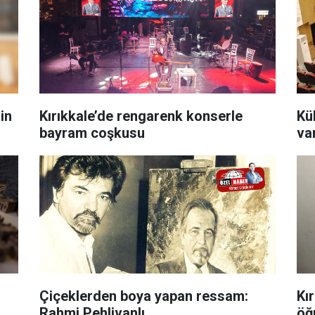
in
Kırıkkale’de rengarenk konserle
Kü
bayram coşkusu
var
Çiçeklerden boya yapan ressam:
Kı
Rahmi Pehlivanlı
öğ