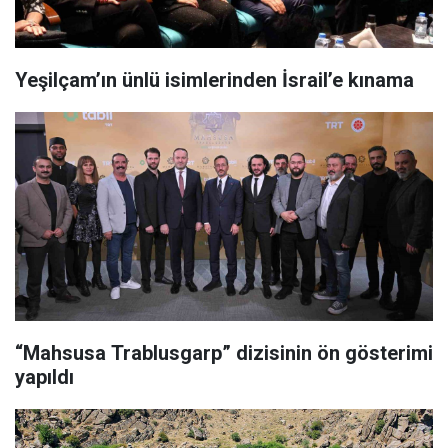
Yeşilçam’ın ünlü isimlerinden İsrail’e kınama
“Mahsusa Trablusgarp” dizisinin ön gösterimi
yapıldı