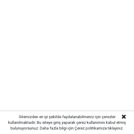
Yayınlanma:
07 Ağustos 2026 Cuma 11:08
Gazetekale.com
Haber Merkezi
Kırıkkale Belediye Başkanı Ahmet Önal, Çalılıöz
Mahallesi'nde vatandaşlarla bir araya gelerek talep
ve önerileri dinledi. Önal, çözüm odaklı
belediyecilik anlayışıyla çalışmaların süreceğini
vurguladı.
Sitemizden en iyi şekilde faydalanabilmeniz için çerezler
kullanılmaktadır. Bu siteye giriş yaparak çerez kullanımını kabul etmiş
bulunuyorsunuz. Daha fazla bilgi için
Çerez politikamıza
tıklayınız.