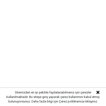
karşı önlemler artırıldı. Tarım ve hayvancılık
alanında güvenliği sağlamak amacıyla ekipler
tarafından denetim ve kontrol çalışmaları
yoğunlaştırıldı.
Sitemizden en iyi şekilde faydalanabilmeniz için çerezler
kullanılmaktadır. Bu siteye giriş yaparak çerez kullanımını kabul etmiş
bulunuyorsunuz. Daha fazla bilgi için
Çerez politikamıza
tıklayınız.