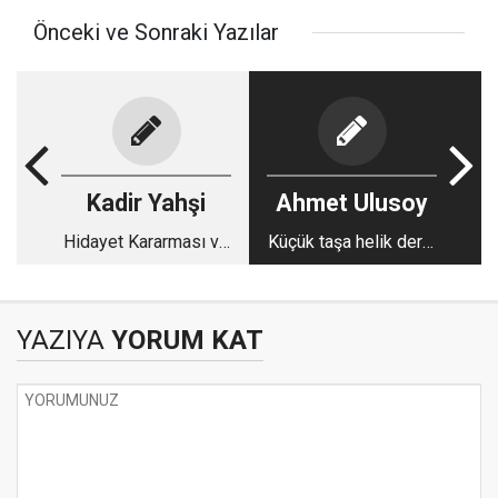
Önceki ve Sonraki Yazılar
Kadir Yahşi
Ahmet Ulusoy
Hidayet Kararması ve
Küçük taşa helik deriz
Celladı
biz köyde
YAZIYA
YORUM KAT