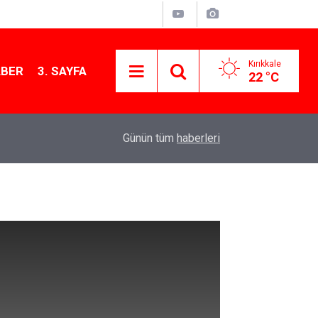
Kırıkkale
ABER
3. SAYFA
22 °C
15:54
Kırıkkale'de çekiciye çarpan kamyon hurdaya d
Günün tüm
haberleri