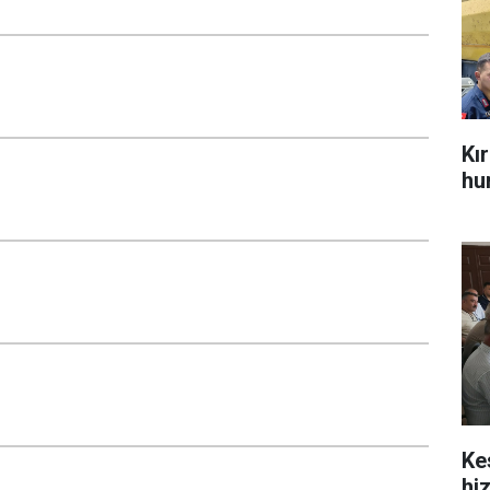
Kı
hu
Ke
hi