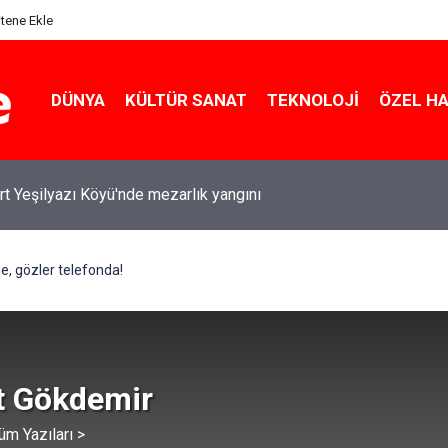
itene Ekle
DÜNYA
KÜLTÜR SANAT
TEKNOLOJI
ÖZEL H
rt Yeşilyazı Köyü'nde mezarlık yangını
, gözler telefonda!
 Gökdemir
üm Yazıları >