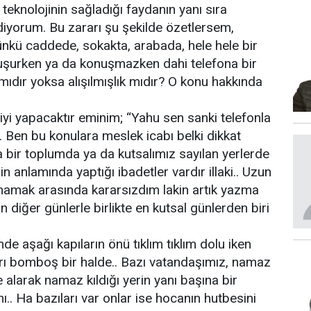
eknolojinin sağladığı faydanın yanı sıra
iyorum. Bu zararı şu şekilde özetlersem,
 Çünkü caddede, sokakta, arabada, hele hele bir
nuşurken ya da konuşmazken dahi telefona bir
 mıdır yoksa alışılmışlık mıdır? O konu hakkında
iyi yapacaktır eminim; “Yahu sen sanki telefonla
 Ben bu konulara meslek icabı belki dikkat
 bir toplumda ya da kutsalımız sayılan yerlerde
anlamında yaptığı ibadetler vardır illaki.. Uzun
amak arasında kararsızdım lakin artık yazma
diğer günlerle birlikte en kutsal günlerden biri
e aşağı kapıların önü tıklım tıklım dolu iken
ları bomboş bir halde.. Bazı vatandaşımız, namaz
e alarak namaz kıldığı yerin yanı başına bir
.. Ha bazıları var onlar ise hocanın hutbesini