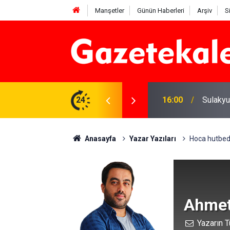
Manşetler
Günün Haberleri
Arşiv
S
e yatırım çalışmaları değerlendirildi
24
16:00
Sulakyu
Anasayfa
Yazar Yazıları
Hoca hutbede
Ahmet
Yazarın T