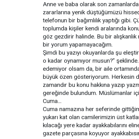
Anne ve baba olarak son zamanlarda t
zararlarına yenik düştüğümüzü hissed
telefonun bir bağımlılık yaptığı gibi.
toplumda kişiler kendi aralarında ko
göz gezdirir halinde. Bu bir alışkanlık
bir yorum yapamayacağım.
Şimdi bu yazıyı okuyanlarda şu eleştir
o kadar oynamıyor musun?” şeklinde..
edemiyor olsam da, bir aile ortamında
büyük özen gösteriyorum. Herkesin din 
zamandır bu konu hakkına yazıp yazm
gereğinde bulundum. Müslümanlar için 
Cuma…
Cuma namazına her seferinde gittiğimd
yukarı kat olan camilerimizin üst kat
kılacağı yere kadar ayakkabılarını elin
gazete parçasına koyuyor ayakkabısını