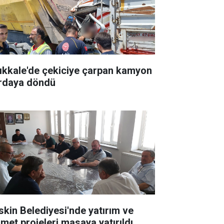
rıkkale'de çekiciye çarpan kamyon
rdaya döndü
skin Belediyesi'nde yatırım ve
zmet projeleri masaya yatırıldı