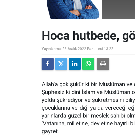
Hoca hutbede, gö
Yayınlanma:
26 Aralık 2022 Pazartesi 13:22
Allah’a çok şükür ki bir Müslüman ve 
Şüphesiz ki dini İslam ve Müslüman ol
yolda şükrediyor ve şükretmesini biliy
çocuklarına verdiği ya da vereceği eği
yarınlarda güzel bir meslek sahibi ol
‘Vatanına, milletine, devletine hayırlı 
gayret.