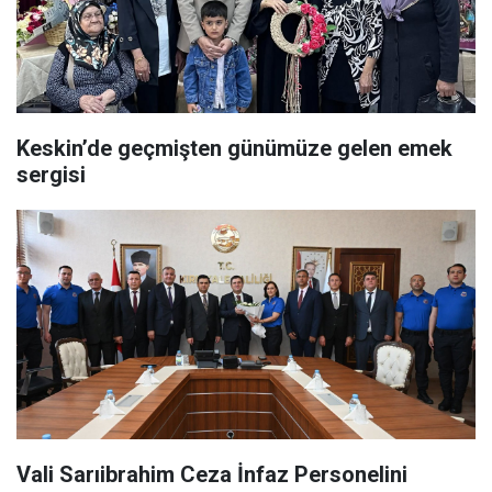
Keskin’de geçmişten günümüze gelen emek
sergisi
Vali Sarıibrahim Ceza İnfaz Personelini