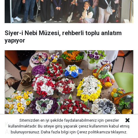
Siyer-i Nebi Müzesi, rehberli toplu anlatım
yapıyor
Sitemizden en iyi şekilde faydalanabilmeniz için çerezler
Kasaba Kültür Sanat’ta Dekoratif Sabun
kullanılmaktadır. Bu siteye giriş yaparak çerez kullanımını kabul etmiş
Atölyesi Başlıyor
bulunuyorsunuz. Daha fazla bilgi için
Çerez politikamıza
tıklayınız.