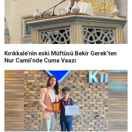
Kırıkkale’nin eski Müftüsü Bekir Gerek’ten
Nur Camii’nde Cuma Vaazı