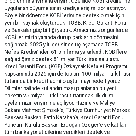
problem finansmana erişim. Özellikle KOBİ kredilerine
uygulanan büyüme sınırı krediye erişimi zorlaştırıyor.
Böyle bir dönemde KOBİ’lerimize destek olmak için
yeni bir kaynak oluşturduk. TOBB, Kredi Garanti Fonu
ve Bankalar güç birliği yaptık. Amacımız zor günlerde
KOBİ’lerimizin yanında durup çarkların dönmesini
sağlamak. 2025 yılı içerisinde üç aşamada TOBB
Nefes Kredisi’nden 61 bin firma yararlandı. KOBİ’lere
sağladığımız destek 81 milyar Türk lirasına ulaştı.
Kredi Garanti Fonu (KGF) Özkaynak Kefalet Programı
kapsamında 2026 için de toplam 100 milyar Türk lirası
tutarında bir kredi hacmi oluşturmayı hedefliyoruz.
Dilimler halinde kullandırılması planlanan bu yeni
paketin 25 milyar Türk lirası tutarındaki ilk dilimi
üyelerimizin erişimine açılıyor. Hazine ve Maliye
Bakanı Mehmet Şimsek’e, Türkiye Cumhuriyet Merkez
Bankası Başkanı Fatih Karahan’a, Kredi Garanti Fonu
Yönetim Kurulu Başkanı Erdoğan Özegen’e ve katılan
tüm banka yöneticilerine verdikleri destek ve