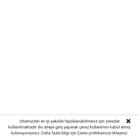
Sitemizden en iyi şekilde faydalanabilmeniz için çerezler
kullanılmaktadır. Bu siteye giriş yaparak çerez kullanımını kabul etmiş
KIRIKKALE’DE HAYVAN SAĞLIĞI
bulunuyorsunuz. Daha fazla bilgi için
Çerez politikamıza
tıklayınız.