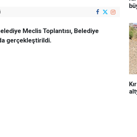
büy
i
Belediye Meclis Toplantısı, Belediye
 gerçekleştirildi.
Kı
al