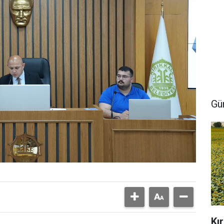
Gü
Kı