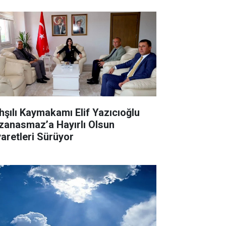
hşılı Kaymakamı Elif Yazıcıoğlu
zanasmaz’a Hayırlı Olsun
yaretleri Sürüyor