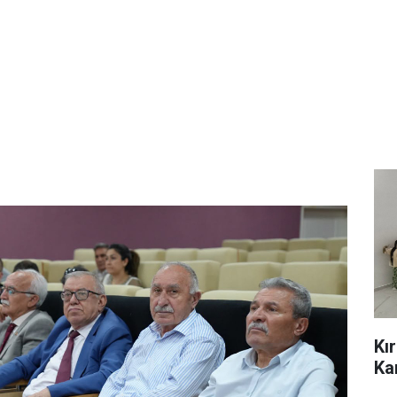
Kı
Ka