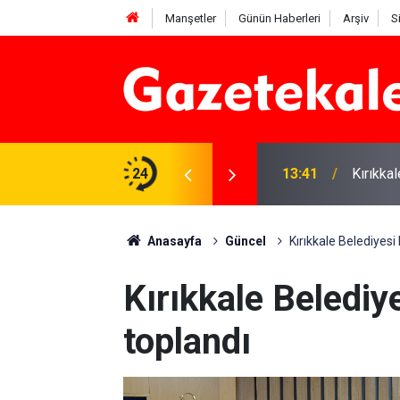
Manşetler
Günün Haberleri
Arşiv
S
 Deniz Çavdar başkan seçildi
24
13:41
Kırıkka
Anasayfa
Güncel
Kırıkkale Belediyesi 
Kırıkkale Belediye
toplandı