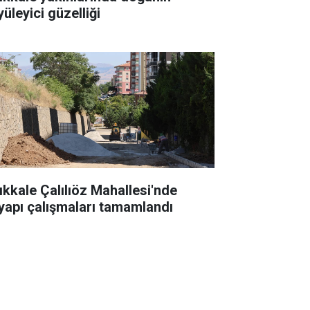
üleyici güzelliği
rıkkale Çalılıöz Mahallesi'nde
tyapı çalışmaları tamamlandı