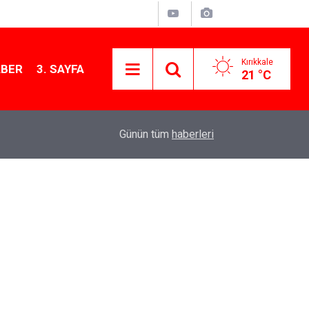
Kırıkkale
ABER
3. SAYFA
21 °C
12:26
Kırıkkale Çalılıöz Mahallesi'nde altyapı çalışma
Günün tüm
haberleri