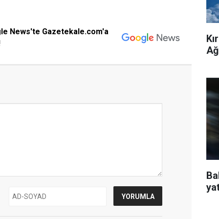
gle News'te Gazetekale.com'a
Kı
!
Ağ
Ba
ya