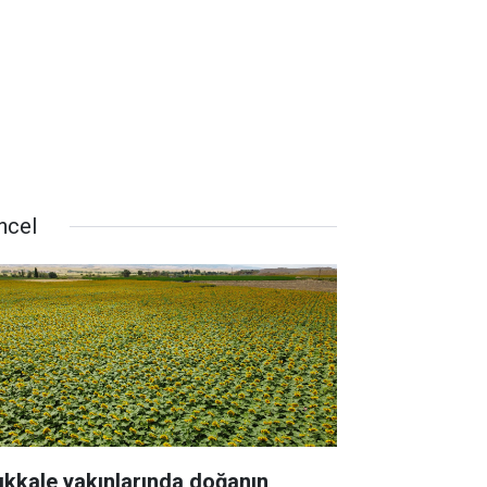
ncel
rıkkale yakınlarında doğanın