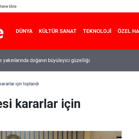
itene Ekle
DÜNYA
KÜLTÜR SANAT
TEKNOLOJI
ÖZEL H
le yakınlarında doğanın büyüleyici güzelliği
kararlar için toplandı
si kararlar için