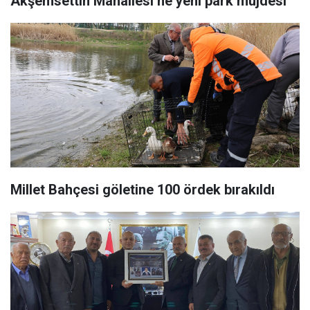
Akşemsettin Mahallesi’ne yeni park müjdesi
Millet Bahçesi göletine 100 ördek bırakıldı