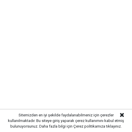
DOĞASEVERLERİN YENİ ROTASI
OLUYOR
Eşsiz manzarasıyla öne çıkan bu doğal alan, hem
dinlenmek hem de doğayla iç içe vakit geçirmek
isteyenler için önemli bir alternatif oluşturuyor.
Sitemizden en iyi şekilde faydalanabilmeniz için çerezler
Kırıkkale'ye yakınlığı sayesinde ulaşım kolaylığı
kullanılmaktadır. Bu siteye giriş yaparak çerez kullanımını kabul etmiş
bulunuyorsunuz. Daha fazla bilgi için
Çerez politikamıza
tıklayınız.
sağlayan bölge, her geçen gün daha fazla ziyaretçiyi