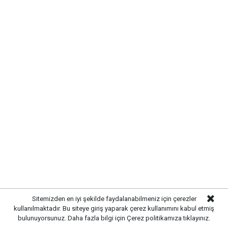
MAHALLE SAKİNLERİNDEN
ÇALIŞMALARA DESTEK
Mahalle sakinleri,
uzun süredir beklenen altyapı
çalışmalarının tamamlanmasından duydukları
memnuniyeti dile getirirken, yapılacak üstyapı
düzenlemeleriyle birlikte yaşam kalitesinin daha da
artacağını ifade etti.
Sitemizden en iyi şekilde faydalanabilmeniz için çerezler
kullanılmaktadır. Bu siteye giriş yaparak çerez kullanımını kabul etmiş
bulunuyorsunuz. Daha fazla bilgi için
Çerez politikamıza
tıklayınız.