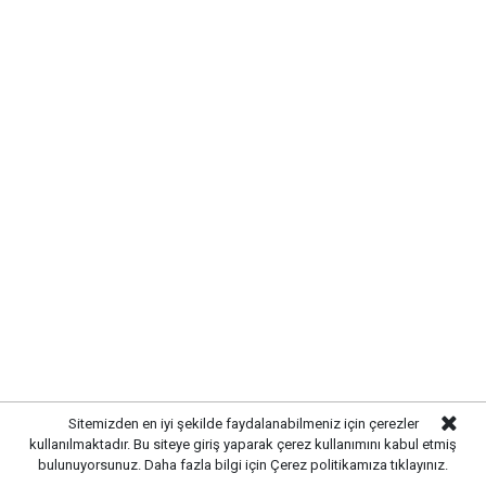
ŞEHİT AİLELERİ VE GAZİLERİN
HAKLARI KORUNMALI
Konuşmasında şehit aileleri ve gazilerin durumuna da
dikkat çeken Çetin, terörle mücadelede hayatını
kaybeden asker, polis ve öğretmenlerin unutulmaması
gerektiğini söyledi.Çetin, terör örgütü mensuplarına
yönelik olası düzenlemeler konusunda toplumda
oluşabilecek kaygıların dikkate alınmasını isteyerek,
sürecin şeffaf ve toplumun hassasiyetlerini gözeten
bir anlayışla yürütülmesi gerektiğini belirtti.
Sitemizden en iyi şekilde faydalanabilmeniz için çerezler
kullanılmaktadır. Bu siteye giriş yaparak çerez kullanımını kabul etmiş
bulunuyorsunuz. Daha fazla bilgi için
Çerez politikamıza
tıklayınız.