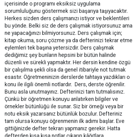
içerisinde o programı eksiksiz uygulama
sorumluluğunu göstermek sizi başarıya taşıyacaktır.
Herkes sizden ders çalışmanızı istiyor ve beklentileri
bu yönde. Belki siz de ders çalışmak istiyorsunuz ama
ne yapacağınızı bilmiyorsunuz. Ders çalışmak için;
kitap okuma, soru çözme ya da defterinizi tekrar etme
eylemleri tek başına yetersizdir. Ders çalışmak
dediğimiz şey bunların hepsini bir bütün halinde
düzenli ve sürekli yapmaktır. Her dersin kendine özgü
bir çalışılma şekli olsa da genel itibariyle not tutmak
esastır. Öğretmeninizin derslerde tahtaya yazdıkları o
konu ile ilgili önemli notlardır. Ders, derste öğrenilir.
Bunu asla unutmayınız. Defterinizi tam tutmalısınız.
Çünkü bir öğretmen konuyu anlatırken bilgiler ve
örnekler bütünlüğü ile sunar. Siz bir örneği veya bir
notu eksik yazarsanız bütünlük bozulur. Defteriniz
tam olursa konuyu öğrenmenin ilk adımı başlar. Eve
gittiğinizde defter tekrarı yapmanız gerekir. Hatta
defterden kısa kısa notlar çıkarıp kâğıtlara