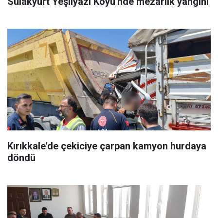
Sulakyurt Yeşilyazı Köyü'nde mezarlık yangını
Kırıkkale'de çekiciye çarpan kamyon hurdaya
döndü