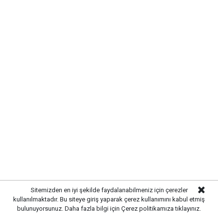
YANGININ NEDENİ ARAŞTIRILIYOR
Yangının çıkış sebebinin belirlenmesi için yetkili
ekipler tarafından inceleme başlatıldı. İlk
değerlendirmelerde olayda can kaybı yaşanmadığı
belirtilirken, mezarlık alanındaki otluk bölgede maddi
zarar oluştuğu öğrenildi.
YAZ AYLARINDA YANGIN RİSKİNE
Sitemizden en iyi şekilde faydalanabilmeniz için çerezler
DİKKAT
kullanılmaktadır. Bu siteye giriş yaparak çerez kullanımını kabul etmiş
bulunuyorsunuz. Daha fazla bilgi için
Çerez politikamıza
tıklayınız.