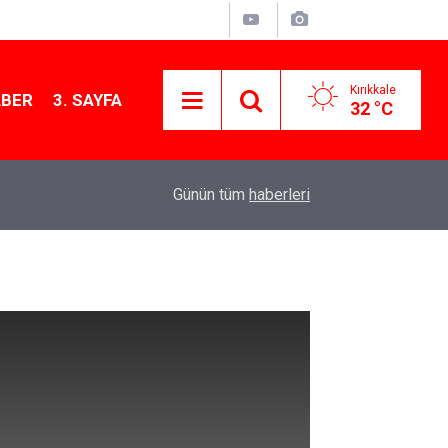
Kırıkkale
ABER
3. SAYFA
32 °C
13:07
Kırıkkale’de hayvan hastalıklarına karşı denetimler
Günün tüm
haberleri