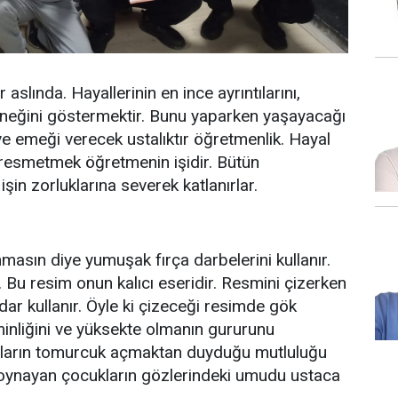
aslında. Hayallerinin en ince ayrıntılarını,
eneğini göstermektir. Bunu yaparken yaşayacağı
ve emeği verecek ustalıktır öğretmenlik. Hayal
i resmetmek öğretmenin işidir. Bütün
işin zorluklarına severek katlanırlar.
nmasın diye yumuşak fırça darbelerini kullanır.
i. Bu resim onun kalıcı eseridir. Resmini çizerken
ar kullanır. Öyle ki çizeceği resimde gök
nliğini ve yüksekte olmanın gururunu
açların tomurcuk açmaktan duyduğu mutluluğu
a oynayan çocukların gözlerindeki umudu ustaca