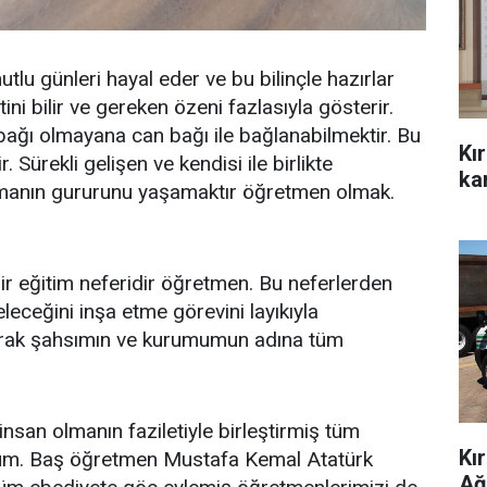
lu günleri hayal eder ve bu bilinçle hazırlar
i bilir ve gereken özeni fazlasıyla gösterir.
ağı olmayana can bağı ile bağlanabilmektir. Bu
Kı
. Sürekli gelişen ve kendisi ile birlikte
kar
 olmanın gururunu yaşamaktır öğretmen olmak.
ir eğitim neferidir öğretmen. Bu neferlerden
eceğini inşa etme görevini layıkıyla
arak şahsımın ve kurumumun adına tüm
san olmanın faziletiyle birleştirmiş tüm
Kı
orum. Baş öğretmen Mustafa Kemal Atatürk
Ağ