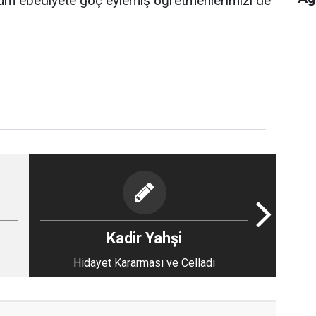
üm ebediyete göç eylemiş öğretmenlerimizi de
Kadir Yahşi
Hidayet Kararması ve Celladı