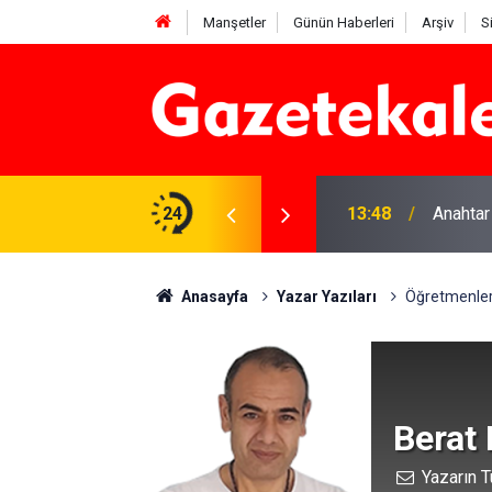
Manşetler
Günün Haberleri
Arşiv
S
na Beyaz Listeden aday
24
13:48
Anahtar
Anasayfa
Yazar Yazıları
Öğretmenler
Berat
Yazarın T