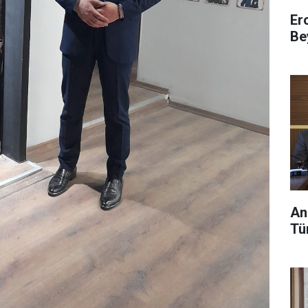
Er
Be
An
Tü