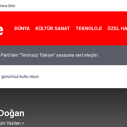
itene Ekle
DÜNYA
KÜLTÜR SANAT
TEKNOLOJI
ÖZEL H
 Parti’den “Terörsüz Türkiye” yasasına sert eleştiri
 günümüz kutlu olsun
 Doğan
üm Yazıları >