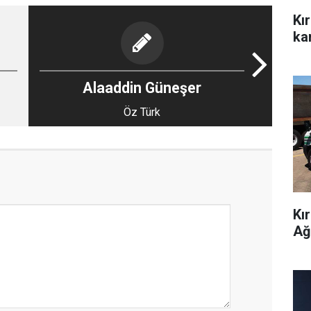
Kı
kar
Alaaddin Güneşer
Öz Türk
Kı
Ağ