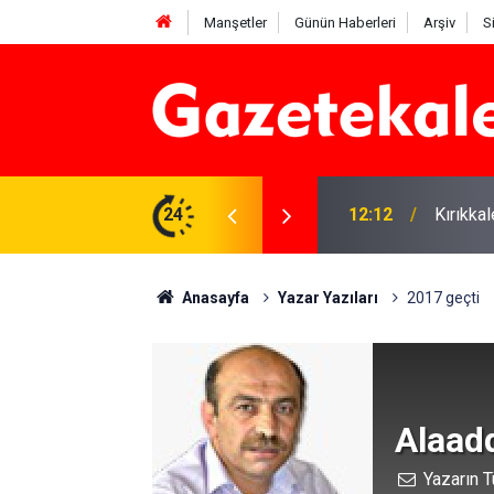
Manşetler
Günün Haberleri
Arşiv
S
 karşı denetimler artırıldı
24
12:12
Kırıkka
Anasayfa
Yazar Yazıları
2017 geçti
Alaad
Yazarın T