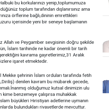
Halbuki bu korkularınızı yenip,toplumumuza
gördüğünüz toplum tarafından dışlanırsınız ama
ınıza örflerine bağlı,dininin emrettikleri
huzuru içerisinde yeni bir seneye başlamanın
 Allah ve Peygamber sevgisinin doğru şekilde
n, İslam tarihinde ne kadar önemli bir tarih
gerektiğini kavrama gayretlerimiz,31 Aralık
izlere işaret etmektedir.
al Mekke şehrinin İslam orduları tarafında fetih
ş,Diriliş) denilen kavram bu mübarek gecede,
lanmalı.İnanmış olduğumuz kutsal dinimizin ulu
Kim kime benzemeye çalışırsa muhakkak
slam büyükleri Hıristiyan adetlerine uymanın
nlarda bulundukları rivayetlerde mevcuttur.