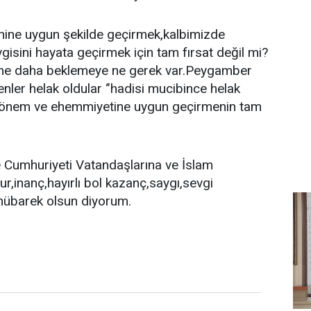
thine uygun şekilde geçirmek,kalbimizde
ini hayata geçirmek için tam fırsat değil mi?
 sene daha beklemeye ne gerek var.Peygamber
enler helak oldular ‘’hadisi mucibince helak
önem ve ehemmiyetine uygun geçirmenin tam
e Cumhuriyeti Vatandaşlarına ve İslam
ur,inanç,hayırlı bol kazanç,saygı,sevgi
 mübarek olsun diyorum.