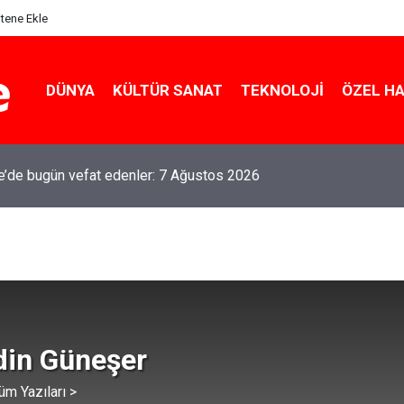
itene Ekle
DÜNYA
KÜLTÜR SANAT
TEKNOLOJI
ÖZEL H
le’de bugün vefat edenler: 7 Ağustos 2026
din Güneşer
üm Yazıları >