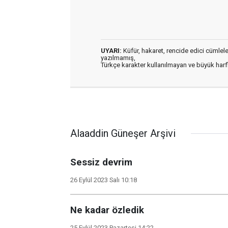
UYARI:
Küfür, hakaret, rencide edici cümleler 
yazılmamış,
Türkçe karakter kullanılmayan ve büyük har
Alaaddin Güneşer Arşivi
Sessiz devrim
26 Eylül 2023 Salı 10:18
Ne kadar özledik
25 Eylül 2023 Pazartesi 14:22