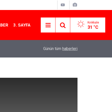
Kırıkkale
ABER
3. SAYFA
31 °C
11:21
MKE’nin Yerli Savunma Teknolojileri Dünya Sah
Günün tüm
haberleri