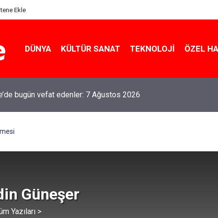
itene Ekle
DÜNYA
KÜLTÜR SANAT
TEKNOLOJI
ÖZEL H
le’de bugün vefat edenler: 7 Ağustos 2026
nmesi
din Güneşer
üm Yazıları >