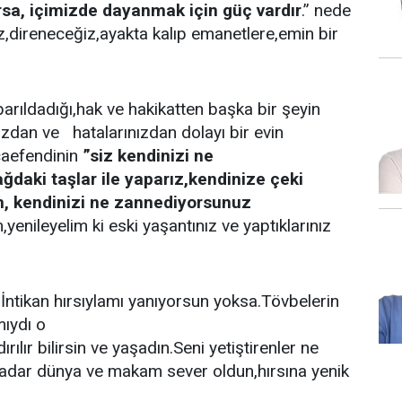
sa, içimizde dayanmak için güç vardır
.” nede
,direneceğiz,ayakta kalıp emanetlere,emin bir
arıldadığı,hak ve hakikatten başka bir şeyin
ızdan ve hatalarınızdan dolayı bir evin
caefendinin
”siz kendinizi ne
ğdaki taşlar ile yaparız,kendinize çeki
m, kendinizi ne zannediyorsunuz
,yenileyelim ki eski yaşantınız ve yaptıklarınız
.İntikan hırsıylamı yanıyorsun yoksa.Tövbelerin
mıydı o
rılır bilirsin ve yaşadın.Seni yetiştirenler ne
kadar dünya ve makam sever oldun,hırsına yenik