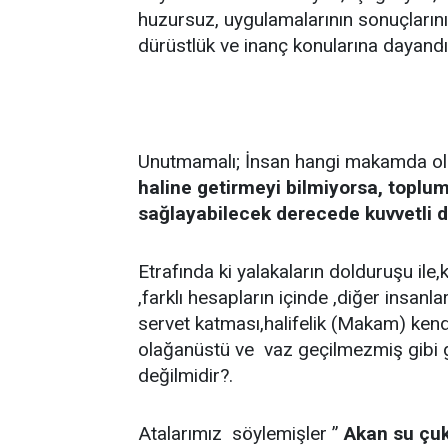
huzursuz, uygulamalarının sonuçlarını
dürüstlük ve inanç konularına dayandıra
Unutmamalı; İnsan hangi makamda ol
haline getirmeyi bilmiyorsa, toplu
sağlayabilecek derecede kuvvetli d
Etrafında ki yalakaların dolduruşu ile,k
,farklı hesapların içinde ,diğer insanl
servet katması,halifelik (Makam) ken
olağanüstü ve vaz geçilmezmiş gibi 
değilmidir?.
Atalarımız söylemişler ”
Akan su çu