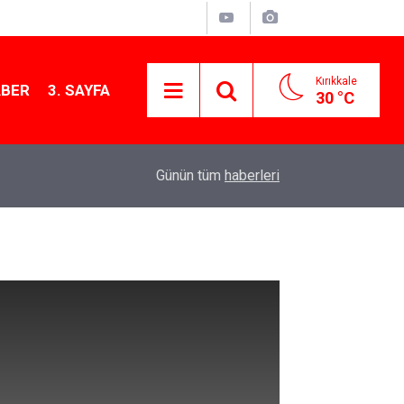
Kırıkkale
ABER
3. SAYFA
30 °C
11:21
MKE’nin Yerli Savunma Teknolojileri Dünya Sah
Günün tüm
haberleri