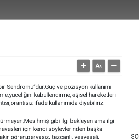
Kibir Sendromu”dur.Güç ve pozisyon kullanımı
e,yüceliğini kabullendirme,kişisel hareketleri
tısı,orantısız ifade kullanımıda diyebiliriz.
üşürmeyen,Mesihmiş gibi ilgi bekleyen ama ilgi
evesleri için kendi söylevlerinden başka
SO
r gören,pervasız, tezcanlı, vesveseli,