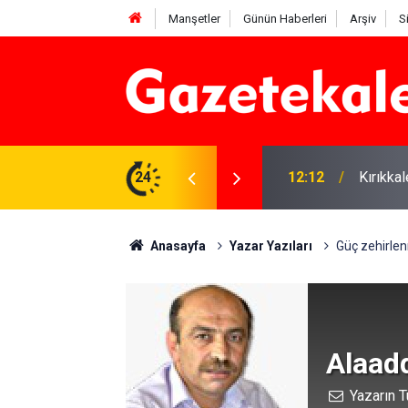
Manşetler
Günün Haberleri
Arşiv
S
 karşı denetimler artırıldı
24
12:12
Kırıkka
Anasayfa
Yazar Yazıları
Güç zehirle
Alaad
Yazarın T