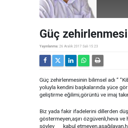
Güç zehirlenmesi
Yayınlanma:
26 Aralık 2017 Salı 15:23
Güç zehirlenmesinin bilimsel adı ” ”
yoluyla kendini başkalarında yüce görm
geliştirme eğilimi,görüntü ve imaj takın
Biz yada fakir ifadelerini dillerden d
göstermeyen,aşırı özgüvenli,heva ve h
söylev kabul etmeyen,aşağılayan,haki