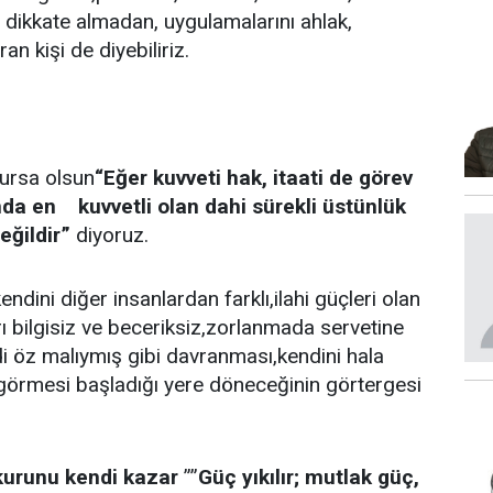
 dikkate almadan, uygulamalarını ahlak,
n kişi de diyebiliriz.
ursa olsun
“Eğer kuvveti hak, itaati de görev
mda en kuvvetli olan dahi sürekli üstünlük
eğildir”
diyoruz.
endini diğer insanlardan farklı,ilahi güçleri olan
arı bilgisiz ve beceriksiz,zorlanmada servetine
di öz malıymış gibi davranması,kendini hala
görmesi başladığı yere döneceğinin görtergesi
kurunu kendi kazar
””
Güç yıkılır; mutlak güç,