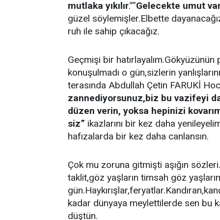
mutlaka yıkılır
.””
Gelecekte umut var
güzel söylemişler.Elbette dayanacağız
ruh ile sahip çıkacağız.
Geçmişi bir hatırlayalım.Gökyüzünün p
konuşulmadı o gün,sizlerin yanlışların
terasında Abdullah Çetin FARUKİ Ho
zannediyorsunuz,biz bu vazifeyi da
düzen verin, yoksa hepinizi kovarı
siz”
ikazlarını bir kez daha yenileyelim
hafızalarda bir kez daha canlansın.
Çok mu zoruna gitmişti aşığın sözleri
taklit,göz yaşların timsah göz yaşları
gün.Haykırışlar,feryatlar.Kandıran,kandı
kadar dünyaya meylettilerde sen bu 
düştün.