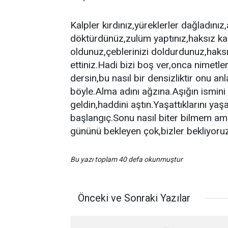
Kalpler kırdınız,yüreklerler dağladınız
döktürdünüz,zulüm yaptınız,haksız kaza
oldunuz,çeblerinizi doldurdunuz,haksı
ettiniz.Hadi bizi boş ver,onca nimet
dersin,bu nasıl bir densizliktir onu a
böyle.Alma adını ağzına.Aşığın ismini
geldin,haddini aştın.Yaşattıklarını 
başlangıç.Sonu nasıl biter bilmem ama 
gününü bekleyen çok,bizler bekliyoru
Bu yazı toplam 40 defa okunmuştur
Önceki ve Sonraki Yazılar