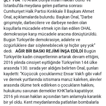
ŞEY YOK
’10 Aralık Dünya İnsan Hakları Günü’ ve
İstanbul’da meydana gelen patlama sonrası
Cumhuriyet Halk Partisi Kırıkkale İl Başkanı Ahmet
Önal, açıklamalarda bulundu. Başkan Önal, “Darbe
girişimiyle, darbecilere ve darbeye neden olan
koşullarla mücadele etmek için ilan edilen OHAL
demokrasiye karşı mücadele aracına dönüştürüldü.
Bugün Türkiye’de demokrasiye, adalete ve
özgürlüklere dair söylenebilecek iyi hiçbir şey yok”
dedi.
AĞIR BİR BASKI REJİMİ İNŞA EDİLDİ
Bugün
Türkiye’de kadın cinayetlerinin artarak devam ettiğini,
2016 yılında cinsiyet eşitliğinde Türkiye’nin 144 ülke
arasında 130. sırada yer aldığını belirten Önal, şunları
kaydetti: “Küçücük çocuklarımız Ensar Vakfı gibi vakıf
ve dernek yurtlarında istismara maruz kalırken, alevler
arasında ölüme terk edilirken o çocukların hakkını,
hukukunu savunan dernekler KHK’larla kapatılıyor.
2016 yılı insan hakları açısından tam anlamıyla karanlık
bir yıl oldu. Kent meydanlarında patlatılan bombalarla