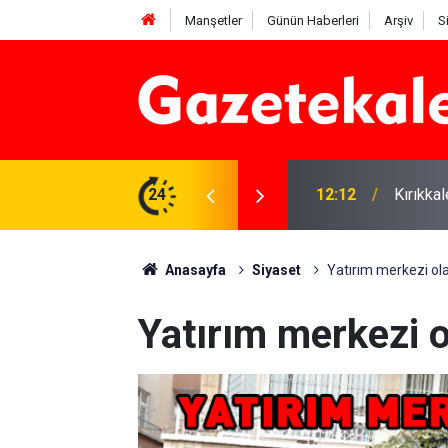
Manşetler
Günün Haberleri
Arşiv
S
 karşı denetimler artırıldı
24
12:12
Kırıkka
Anasayfa
Siyaset
Yatırım merkezi ol
Yatırım merkezi 