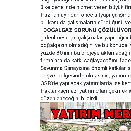
ülke genelinde hizmet veren büyük fir
Haziran ayından önce altyapı çalışma
bu konuda çalışmaların sürdüğünü ve t
DOĞALGAZ SORUNU ÇÖZÜLÜYO
giderilmesi için çalışmalar yapıldığın
doğalgazın olmadığını ve bu konuda M
yüzde 80’inin bu projeye aktarılacağı
firmalara da katkı sağlayacağını ifad
Savunma Sanayisine önemli katkılar s
Teşvik bölgesinde olmasının, yatırımcı
OSB’de yapılacak yatırımlarda ise kent
Haktankaçmaz, yatırımcıları çekmek için
düzenleneceğini bildirdi.