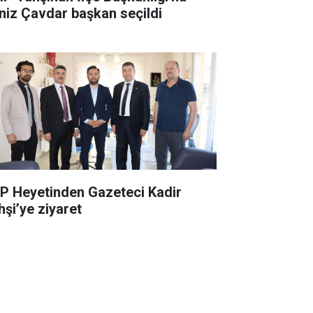
niz Çavdar başkan seçildi
P Heyetinden Gazeteci Kadir
hşi’ye ziyaret