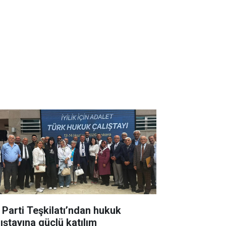
İ Parti Teşkilatı’ndan hukuk
lıştayına güçlü katılım