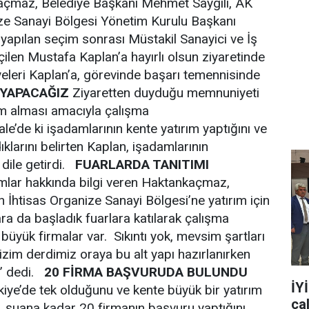
kaçmaz, Belediye Başkanı Mehmet Saygılı, AK
ize Sanayi Bölgesi Yönetim Kurulu Başkanı
 yapılan seçim sonrası Müstakil Sanayici ve İş
ilen Mustafa Kaplan’a hayırlı olsun ziyaretinde
yeleri Kaplan’a, görevinde başarı temennisinde
 YAPACAĞIZ
Ziyaretten duyduğu memnuniyeti
ırım alması amacıyla çalışma
kale’de ki işadamlarının kente yatırım yaptığını ve
ıklarını belirten Kaplan, işadamlarının
 dile getirdi.
FUARLARDA TANITIMI
rımlar hakkında bilgi veren Haktankaçmaz,
İhtisas Organize Sanayi Bölgesi’ne yatırım için
ara da başladık fuarlara katılarak çalışma
büyük firmalar var. Sıkıntı yok, mevsim şartları
zim derdimiz oraya bu alt yapı hazırlanırken
ı” dedi.
20 FİRMA BAŞVURUDA BULUNDU
İY
kiye’de tek olduğunu ve kente büyük bir yatırım
ça
 şuana kadar 20 firmanın başvuru yaptığını