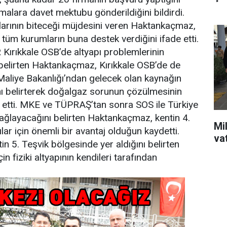
malara davet mektubu gönderildiğini bildirdi.
larının biteceği müjdesini veren Haktankaçmaz,
üm kurumların buna destek verdiğini ifade etti.
R
Kırıkkale OSB’de altyapı problemlerinin
ı belirten Haktankaçmaz, Kırıkkale OSB’de de
aliye Bakanlığı’ndan gelecek olan kaynağın
nı belirterek doğalgaz sorunun çözülmesinin
e etti. MKE ve TÜPRAŞ’tan sonra SOS ile Türkiye
ağlayacağını belirten Haktankaçmaz, kentin 4.
Mil
lar için önemli bir avantaj olduğun kaydetti.
va
in 5. Teşvik bölgesinde yer aldığını belirten
 fiziki altyapının kendileri tarafından