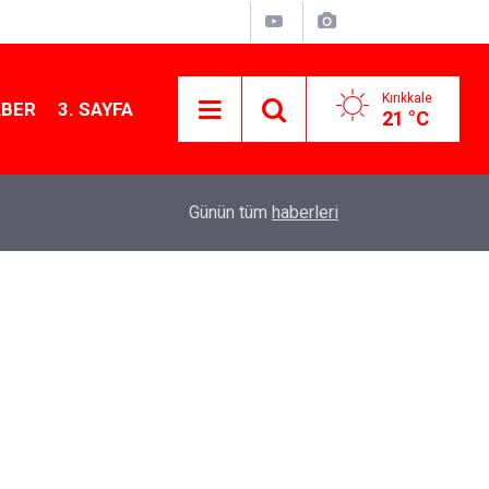
Kırıkkale
ABER
3. SAYFA
21 °C
11:21
MKE’nin Yerli Savunma Teknolojileri Dünya Sah
Günün tüm
haberleri