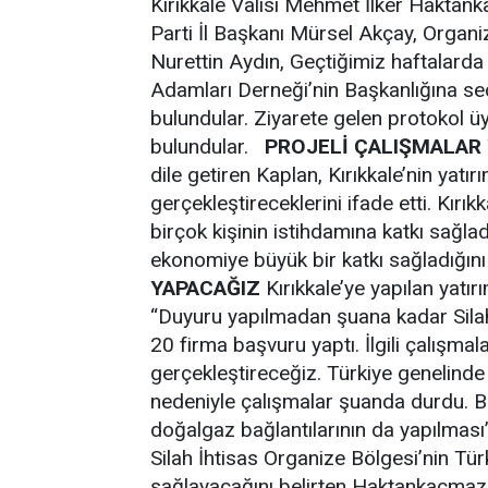
Kırıkkale Valisi Mehmet İlker Haktan
Parti İl Başkanı Mürsel Akçay, Organ
Nurettin Aydın, Geçtiğimiz haftalarda
Adamları Derneği’nin Başkanlığına seç
bulundular. Ziyarete gelen protokol ü
bulundular.
PROJELİ ÇALIŞMALAR
dile getiren Kaplan, Kırıkkale’nin yat
gerçekleştireceklerini ifade etti. Kırık
birçok kişinin istihdamına katkı sağlad
ekonomiye büyük bir katkı sağladığını
YAPACAĞIZ
Kırıkkale’ye yapılan yatı
“Duyuru yapılmadan şuana kadar Silah 
20 firma başvuru yaptı. İlgili çalışmal
gerçekleştireceğiz. Türkiye genelinde 
nedeniyle çalışmalar şuanda durdu. Bi
doğalgaz bağlantılarının da yapılmas
Silah İhtisas Organize Bölgesi’nin Tür
sağlayacağını belirten Haktankaçmaz,