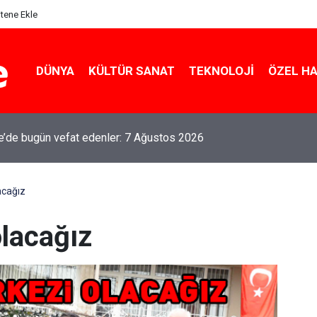
itene Ekle
DÜNYA
KÜLTÜR SANAT
TEKNOLOJI
ÖZEL H
le’de bugün vefat edenler: 7 Ağustos 2026
acağız
olacağız