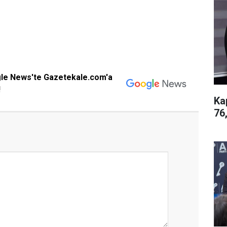
gle News'te Gazetekale.com'a
!
Ka
76