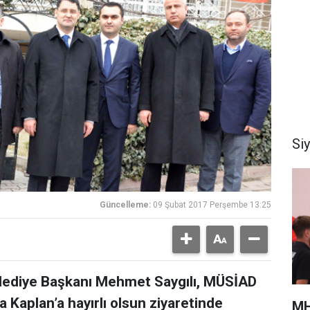
Si
Güncelleme:
09 Şubat 2017 Perşembe 13:25
elediye Başkanı Mehmet Saygılı, MÜSİAD
 Kaplan’a hayırlı olsun ziyaretinde
MH