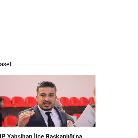
yaset
P Yahşihan İlçe Başkanlığı'na