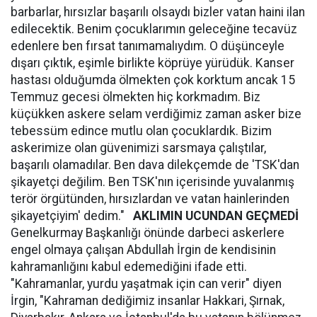
barbarlar, hırsızlar başarılı olsaydı bizler vatan haini ilan
edilecektik. Benim çocuklarımın geleceğine tecavüz
edenlere ben fırsat tanımamalıydım. O düşünceyle
dışarı çıktık, eşimle birlikte köprüye yürüdük. Kanser
hastası olduğumda ölmekten çok korktum ancak 15
Temmuz gecesi ölmekten hiç korkmadım. Biz
küçükken askere selam verdiğimiz zaman asker bize
tebessüm edince mutlu olan çocuklardık. Bizim
askerimize olan güvenimizi sarsmaya çalıştılar,
başarılı olamadılar. Ben dava dilekçemde de 'TSK'dan
şikayetçi değilim. Ben TSK'nın içerisinde yuvalanmış
terör örgütünden, hırsızlardan ve vatan hainlerinden
şikayetçiyim' dedim."
AKLIMIN UCUNDAN GEÇMEDİ
Genelkurmay Başkanlığı önünde darbeci askerlere
engel olmaya çalışan Abdullah İrgin de kendisinin
kahramanlığını kabul edemediğini ifade etti.
"Kahramanlar, yurdu yaşatmak için can verir" diyen
İrgin, "Kahraman dediğimiz insanlar Hakkari, Şırnak,