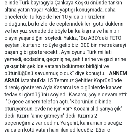
elinde Türk bayrağıyla Çankaya Köşkü önünde tankın
altına yatan Yaşar Yaldız, yaptığı konuşmada, daha
öncelerde Türkiye'de her 10 yılda bir krizlerin
olduğunu, bu krizlerde ceplerindekileri götürdüklerini
ve her yüz senede de böyle bir kalkışma ve hain bir
olayın yaşandığını söyledi. Yaldız, "Bu ABD'deki FETÖ
şeytanı, kurtarıcı rolüyle gelip bizi 300 bin metrekareyi
başarı gibi gösterecekti. Aynı oyunu Türk milleti
yemedi, ecdadına, geçmişine, şehitlerine ve gazilerine
yakışır bir şekilde vatanın bölünmez birliğini ve
bütünlüğünü savunmuş olduk" diye konuştu.
ANNEM
ARADI
İstanbul'da 15 Temmuz Şehitler Köprüsünde
direniş gösteren Ayla Kasarcı ise o günlerde kanser
tedavisi gördüğünü söyledi. Kasarcı, şöyle devam etti:
"O gece annem telefon açtı. 'Köprünün dibinde
oturuyorsun, evde ne işin var? Kocanı al dışarıya çık'
dedi. Kızım 'anne gitmeyin' dedi. Kızıma 2
seçeneğimiz var dedim. Ya şehit, kahraman olacağız
ya da en kötü vatan haini ilan edileceğiz. Eğer o