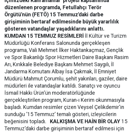
İçimizdeki Kahramanlar’ projesi kapsamında
düzenlenen programda, Fetullahçı Terör
Örgütü'nün (FETÖ) 15 Temmuz'daki darbe
girişiminin bertaraf edilmesinde büyük yararlılık
gösteren vatandaşlar yaşadıklarını anlattı.
KUMDAN 15 TEMMUZ RESİMLERİ
İl Kültür ve Turizm
Müdürlüğü Konferans Salonunda gerçekleşen
programa, Vali Mehmet İlker Haktankaçmaz, Gençlik
ve Spor Bakanlığı Spor Hizmetleri Daire Başkanı Rasim
Arı, Kırıkkale Belediye Başkanı Mehmet Saygılı, İl
Jandarma Komutanı Albay İsa Çakmak, İl Emniyet
Müdürü Mahmut Çorumlu, şehit yakınları, gaziler, daire
müdürleri ile vatandaşlar katıldı. Sanatçı ve oyuncu
İsmail Hakkı Ürün'ün moderatörlüğünde
gerçekleştirilen program, Kuran-ı Kerim okunmasıyla
başladı. Kumdan resimler çizen Veysel Çelikdemir'in
sunduğu ‘15 Temmuz’ temalı gösteri, izleyicilerin
beğenisini topladı.
KALKIŞMA VE HAİN BİR OLAY
15
Temmuz'daki darbe girişiminin bertaraf edilmesi için