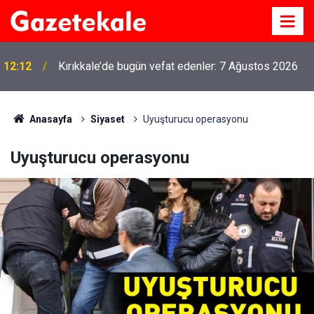
12:12
Kırıkkale’de bugün vefat edenler: 7 Ağustos 2026
MKE’nin Yerli Savunma Teknolojileri Dünya
11:21
Sahnesinde
Anasayfa
Siyaset
Uyuşturucu operasyonu
Uyuşturucu operasyonu