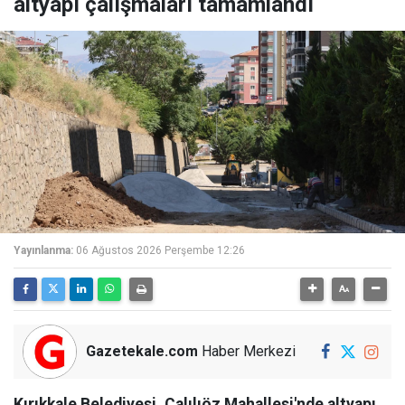
altyapı çalışmaları tamamlandı
Yayınlanma:
06 Ağustos 2026 Perşembe 12:26
Gazetekale.com
Haber Merkezi
Kırıkkale Belediyesi, Çalılıöz Mahallesi'nde altyapı