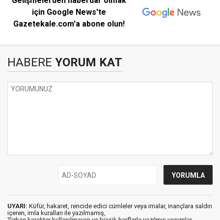
Gelişmelerden haberdar olmak
için Google News'te
Gazetekale.com'a abone olun!
HABERE
YORUM KAT
UYARI:
Küfür, hakaret, rencide edici cümleler veya imalar, inançlara saldırı
içeren, imla kuralları ile yazılmamış,
Türkçe karakter kullanılmayan ve büyük harflerle yazılmış yorumlar