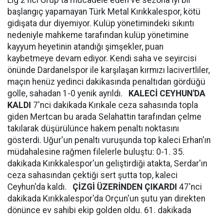
Lig 2'nci Grup'ta mücadele eden ve sezona iyi bir
başlangıç yapamayan Türk Metal Kırıkkalespor, kötü
gidişata dur diyemiyor. Kulüp yönetimindeki sıkıntı
nedeniyle mahkeme tarafından kulüp yönetimine
kayyum heyetinin atandığı şimşekler, puan
kaybetmeye devam ediyor. Kendi saha ve seyircisi
önünde Dardanelspor ile karşılaşan kırmızı lacivertliler,
maçın henüz yedinci dakikasında penaltıdan gördüğü
golle, sahadan 1-0 yenik ayrıldı.
KALECİ CEYHUN'DA
KALDI
7'nci dakikada Kırıkale ceza sahasında topla
giden Mertcan bu arada Selahattin tarafından çelme
takılarak düşürülünce hakem penaltı noktasını
gösterdi. Uğur'un penaltı vuruşunda top kaleci Erhan'ın
müdahalesine rağmen filelerle buluştu: 0-1. 35.
dakikada Kırıkkalespor'un geliştirdiği atakta, Serdar'ın
ceza sahasından çektiği sert şutta top, kaleci
Ceyhun'da kaldı.
ÇİZGİ ÜZERİNDEN ÇIKARDI
47'nci
dakikada Kırıkkalespor'da Orçun'un şutu yan direkten
dönünce ev sahibi ekip golden oldu. 61. dakikada