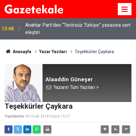
Anahtar Parti’den “Terörsüz Türkiye” yasasına sert
13:48
eleştiri
Kırıkkale’de hayvan hastalıklarına karşı denetimler
13:07
artırıldı
Anasayfa
Yazar Yazıları
Teşekkürler Çaykara
Alaaddin Güneşer
Yazarın Tüm Yazıları >
Teşekkürler Çaykara
Yayınlanma:
05 Ocak 2018 Cuma 15:27