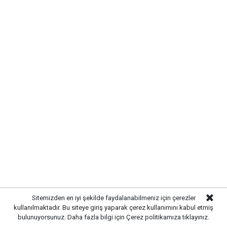
korunmasının devletin öncelikleri arasında olması
gerektiğini savundu.Anahtar Parti Genel Başkan
Yardımcısı Çetin, “Terörsüz Türkiye” hedefinin
toplumun ortak beklentisi olduğunu ancak bu hedefe
ulaşılırken milletin vicdanını rahatsız edecek
uygulamalardan kaçınılması gerektiğini dile getirdi.
Sitemizden en iyi şekilde faydalanabilmeniz için çerezler
kullanılmaktadır. Bu siteye giriş yaparak çerez kullanımını kabul etmiş
bulunuyorsunuz. Daha fazla bilgi için
Çerez politikamıza
tıklayınız.