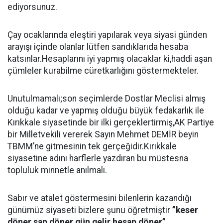
ediyorsunuz.
Çay ocaklarında eleştiri yapılarak veya siyasi günden
arayışı içinde olanlar lütfen sandıklarıda hesaba
katsınlar.Hesaplarını iyi yapmış olacaklar ki,haddi aşan
çümleler kurabilme cüretkarlığını göstermekteler.
Unutulmamalı;son seçimlerde Dostlar Meclisi almış
olduğu kadar ve yapmış olduğu büyük fedakarlık ile
Kırıkkale siyasetinde bir ilki gerçeklertirmiş,AK Partiye
bir Milletvekili vererek Sayın Mehmet DEMİR beyin
TBMM’ne gitmesinin tek gerçeğidir.Kırıkkale
siyasetine adını harflerle yazdıran bu müstesna
topluluk minnetle anılmalı.
Sabır ve atalet göstermesini bilenlerin kazandığı
günümüz siyaseti bizlere şunu öğretmiştir
”keser
döner sap döner,gün gelir hesap döner”.