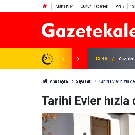
Manşetler
Günün Haberleri
Arşiv
S
na Beyaz Listeden aday
24
13:48
Anahtar
Anasayfa
Siyaset
Tarihi Evler hızla 
Tarihi Evler hızl