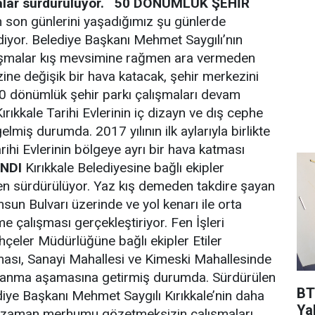
lar sürdürülüyor.
50 DÖNÜMLÜK ŞEHİR
ın son günlerini yaşadığımız şu günlerde
iyor. Belediye Başkanı Mehmet Saygılı’nın
alışmalar kış mevsimine rağmen ara vermeden
ine değişik bir hava katacak, şehir merkezini
0 dönümlük şehir parkı çalışmaları devam
ırıkkale Tarihi Evlerinin iç dizayn ve dış cephe
iş durumda. 2017 yılının ilk aylarıyla birlikte
ihi Evlerinin bölgeye ayrı bir hava katması
NDI
Kırıkkale Belediyesine bağlı ekipler
men sürdürülüyor. Yaz kış demeden takdire şayan
sun Bulvarı üzerinde ve yol kenarı ile orta
e çalışması gerçekleştiriyor. Fen İşleri
hçeler Müdürlüğüne bağlı ekipler Etiler
ası, Sanayi Mahallesi ve Kimeski Mahallesinde
mlanma aşamasına getirmiş durumda. Sürdürülen
BT
ediye Başkanı Mehmet Saygılı Kırıkkale’nin daha
Ya
çin zaman merhumu gözetmeksizin çalışmaları