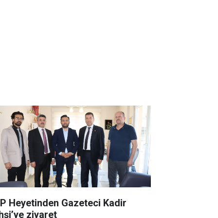
P Heyetinden Gazeteci Kadir
hşi’ye ziyaret