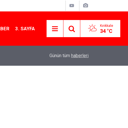
Kırıkkale
ABER
3. SAYFA
34 °C
13:07
Kırıkkale’de hayvan hastalıklarına karşı denetimler
Günün tüm
haberleri