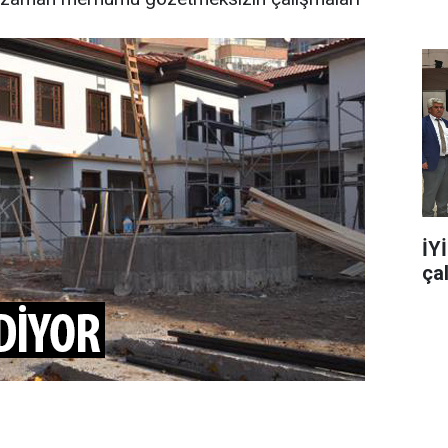
İY
ça