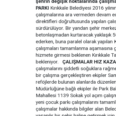
şehrin değişik noktalarında çalışma
PARKI
Kırıkkale Belediyesi 2016 yılın
çalışmalarına ara vermeden devam ed
direktifleri doğrultusunda yapılan ç
sürdürülüyor. Bir yandan şehir merkez
betonlaşmadan kurtaracak yaklaşık 5
ederken, buna paralel olarak yapılan K
çalışmaları tamamlanma aşamasına gelm
hizmete girmesi beklenen Kırıkkale Tar
bekleniyor.
ÇALIŞMALAR HIZ KAZA
çalışmalarını şiddetli soğuklara rağ
bir çalışma gerçekleştiren ekipler Sam
reföjlerde bulunan alanlarda düzenlem
Müdürlüğüne bağlı ekipler ile Park Ba
Mahallesi 1139 Sokak yol açım çalışm
yeni çocuk parkı çalışmalarını tama
çalışmalar hakkında bilgiler alan Bel
yaşanılır bir şehir haline getirmek i