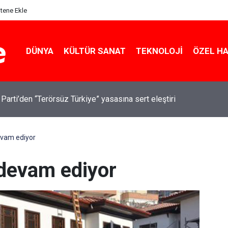
itene Ekle
DÜNYA
KÜLTÜR SANAT
TEKNOLOJI
ÖZEL H
 Parti’den “Terörsüz Türkiye” yasasına sert eleştiri
devam ediyor
a devam ediyor