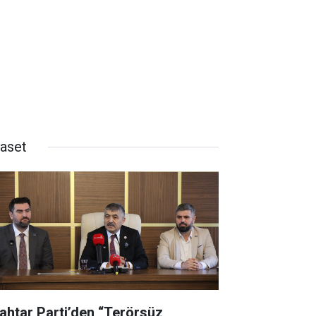
yaset
ahtar Parti’den “Terörsüz