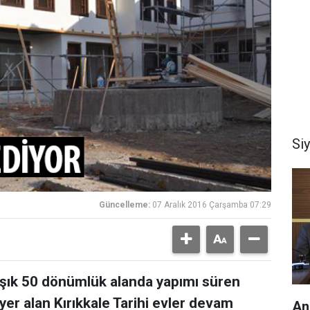
Si
Güncelleme:
07 Aralık 2016 Çarşamba 07:29
aşık 50 dönümlük alanda yapımı süren
 yer alan Kırıkkale Tarihi evler devam
An