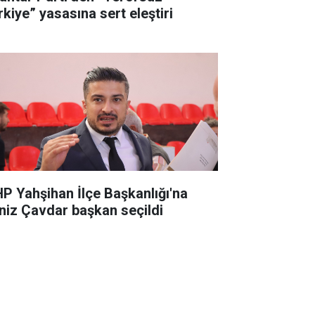
rkiye” yasasına sert eleştiri
P Yahşihan İlçe Başkanlığı'na
niz Çavdar başkan seçildi