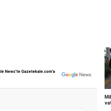
gle News'te Gazetekale.com'a
!
Mil
va