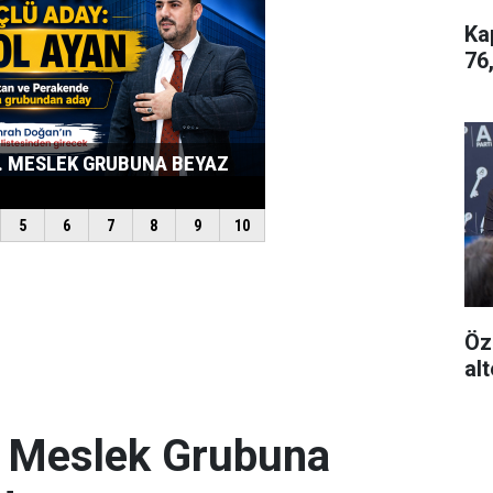
Ka
76
Öz
alt
. Meslek Grubuna