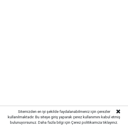
SIRADA YOL VE ÇEVRE
DÜZENLEMESİ VAR
Altyapı çalışmalarının tamamlanmasının ardından
ekipler, üstyapı çalışmalarına hazırlanıyor. Yol
yenileme, kaldırım düzenlemeleri ve çevre düzenleme
çalışmalarıyla birlikte sokağın modern bir görünüme
kavuşturulması planlanıyor.
Sitemizden en iyi şekilde faydalanabilmeniz için çerezler
kullanılmaktadır. Bu siteye giriş yaparak çerez kullanımını kabul etmiş
bulunuyorsunuz. Daha fazla bilgi için
Çerez politikamıza
tıklayınız.