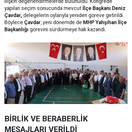
ilişkin değerlendirmelerde bulunuldu. Kongrede
yapılan seçim sonucunda mevcut
İlçe Başkanı Deniz
Çavdar,
delegelerin oylarıyla yeniden göreve getirildi.
Böylece
Çavdar
, yeni dönemde de
MHP Yahşihan İlçe
Başkanlığı
görevini sürdürmeye hak kazandı.
BİRLİK VE BERABERLİK
MESAJLARI VERİLDİ