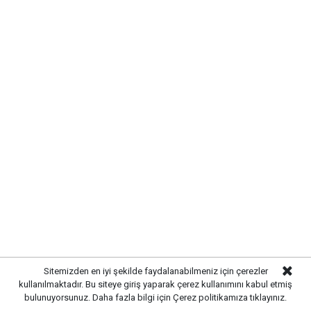
Kırıkkale’de hayvan sağlığını tehdit eden hastalıklara
karşı önlemler artırıldı. Tarım ve hayvancılık
alanında güvenliği sağlamak amacıyla ekipler
tarafından denetim ve kontrol çalışmaları
yoğunlaştırıldı.
Sitemizden en iyi şekilde faydalanabilmeniz için çerezler
kullanılmaktadır. Bu siteye giriş yaparak çerez kullanımını kabul etmiş
bulunuyorsunuz. Daha fazla bilgi için
Çerez politikamıza
tıklayınız.