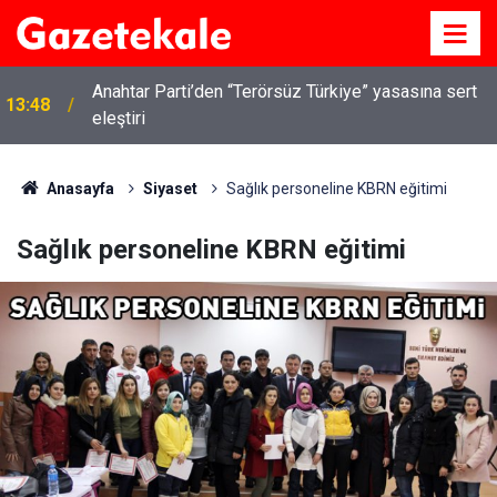
Kırıkkale’de hayvan hastalıklarına karşı denetimler
13:07
artırıldı
Anasayfa
Siyaset
Sağlık personeline KBRN eğitimi
Sağlık personeline KBRN eğitimi