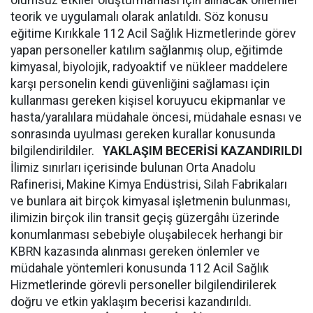
olumsuz etkiler oluşturmaması için alınacak önlemler
teorik ve uygulamalı olarak anlatıldı. Söz konusu
eğitime Kırıkkale 112 Acil Sağlık Hizmetlerinde görev
yapan personeller katılım sağlanmış olup, eğitimde
kimyasal, biyolojik, radyoaktif ve nükleer maddelere
karşı personelin kendi güvenliğini sağlaması için
kullanması gereken kişisel koruyucu ekipmanlar ve
hasta/yaralılara müdahale öncesi, müdahale esnası ve
sonrasında uyulması gereken kurallar konusunda
bilgilendirildiler.
YAKLAŞIM BECERİSİ KAZANDIRILDI
İlimiz sınırları içerisinde bulunan Orta Anadolu
Rafinerisi, Makine Kimya Endüstrisi, Silah Fabrikaları
ve bunlara ait birçok kimyasal işletmenin bulunması,
ilimizin birçok ilin transit geçiş güzergâhı üzerinde
konumlanması sebebiyle oluşabilecek herhangi bir
KBRN kazasında alınması gereken önlemler ve
müdahale yöntemleri konusunda 112 Acil Sağlık
Hizmetlerinde görevli personeller bilgilendirilerek
doğru ve etkin yaklaşım becerisi kazandırıldı.