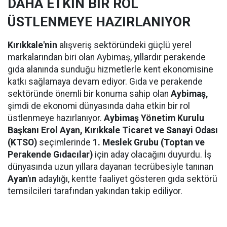
DAHA ETKİN BİR ROL
ÜSTLENMEYE HAZIRLANIYOR
Kırıkkale'nin
alışveriş sektöründeki güçlü yerel
markalarından biri olan Aybimaş, yıllardır perakende
gıda alanında sunduğu hizmetlerle kent ekonomisine
katkı sağlamaya devam ediyor. Gıda ve perakende
sektöründe önemli bir konuma sahip olan
Aybimaş,
şimdi de ekonomi dünyasında daha etkin bir rol
üstlenmeye hazırlanıyor.
Aybimaş Yönetim Kurulu
Başkanı Erol Ayan,
Kırıkkale Ticaret ve Sanayi Odası
(KTSO)
seçimlerinde
1. Meslek Grubu (Toptan ve
Perakende Gıdacılar)
için aday olacağını duyurdu. İş
dünyasında uzun yıllara dayanan tecrübesiyle tanınan
Ayan'ın
adaylığı, kentte faaliyet gösteren gıda sektörü
temsilcileri tarafından yakından takip ediliyor.