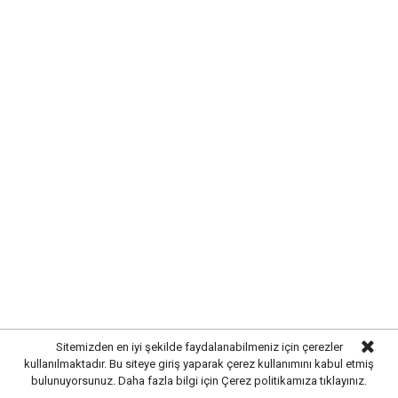
Yayınlanma:
07 Ağustos 2026 Cuma 11:08
Gazetekale.com
Haber Merkezi
Kırıkkale Belediye Başkanı Ahmet Önal, Çalılıöz
Mahallesi'nde vatandaşlarla bir araya gelerek talep
ve önerileri dinledi. Önal, çözüm odaklı
belediyecilik anlayışıyla çalışmaların süreceğini
vurguladı.
Sitemizden en iyi şekilde faydalanabilmeniz için çerezler
kullanılmaktadır. Bu siteye giriş yaparak çerez kullanımını kabul etmiş
bulunuyorsunuz. Daha fazla bilgi için
Çerez politikamıza
tıklayınız.