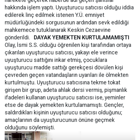
harekete geçerek haberde adı geçen şahıslar
hakkında işlem yaptı. Uyuşturucu satıcısı olduğu iddia
edilerek linç edilmek istenen Y.Ü. emniyet
müdürlüğündeki sorgusunun ardından sevk edildiği
mahkemece tutuklanarak Keskin Cezaevine
gönderildi.
DAYAK YEMEKTEN KURTULAMAMIŞTI
Olay, İsmi S.S. olduğu öğrenilen kişi tarafından ortaya
çıkarılan uyuşturucu satıcısı, yakayı ele verince
uyuşturucu sattığını inkar etmiş, çocuklara
uyuşturucu madde sattığı gerekçesi dövülen kişi
çevreden geçen vatandaşların uyarıları ile ölmekten
kurtulmuştu. Uyuşturucu satıcısına tekme tokat
girişen bir grup, adeta ahlak dersi vermiş, pişmanlık
ifadeleri kullanan uyuşturucu satıcısı ise, yeminler
etse de dayak yemekten kurtulamamıştı. Gençler,
saldırdıkları kişinin uyuşturucu satıcısı olduğunu;
amaçlarının da uyuşturucunun önüne geçmek
olduğunu söylemişti.