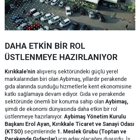
DAHA ETKİN BİR ROL
ÜSTLENMEYE HAZIRLANIYOR
Kırıkkale'nin
alışveriş sektöründeki güçlü yerel
markalarından biri olan Aybimaş, yıllardır perakende
gıda alanında sunduğu hizmetlerle kent ekonomisine
katkı sağlamaya devam ediyor. Gıda ve perakende
sektöründe önemli bir konuma sahip olan
Aybimaş,
şimdi de ekonomi dünyasında daha etkin bir rol
üstlenmeye hazırlanıyor.
Aybimaş Yönetim Kurulu
Başkanı Erol Ayan,
Kırıkkale Ticaret ve Sanayi Odası
(KTSO)
seçimlerinde
1. Meslek Grubu (Toptan ve
Perakende Gıdacılar)
için aday olacağını duyurdu. İş