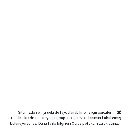
Gazetekale.com
Haber Merkezi
Kırıkkale’de hayvan sağlığını tehdit eden hastalıklara
karşı önlemler artırıldı. Tarım ve hayvancılık
alanında güvenliği sağlamak amacıyla ekipler
tarafından denetim ve kontrol çalışmaları
yoğunlaştırıldı.
Sitemizden en iyi şekilde faydalanabilmeniz için çerezler
kullanılmaktadır. Bu siteye giriş yaparak çerez kullanımını kabul etmiş
bulunuyorsunuz. Daha fazla bilgi için
Çerez politikamıza
tıklayınız.