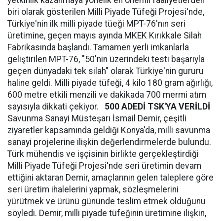
yetkinlik kazanmaya yönelik en önemli faaliyetlerden
biri olarak gösterilen Milli Piyade Tüfeği Projesi'nde,
Türkiye'nin ilk milli piyade tüeği MPT-76'nın seri
üretimine, geçen mayıs ayında MKEK Kırıkkale Silah
Fabrikasında başlandı. Tamamen yerli imkanlarla
geliştirilen MPT-76, "50'nin üzerindeki testi başarıyla
geçen dünyadaki tek silah" olarak Türkiye'nin gururu
haline geldi. Milli piyade tüfeği, 4 kilo 180 gram ağırlığı,
600 metre etkili menzili ve dakikada 700 mermi atım
sayısıyla dikkati çekiyor.
500 ADEDİ TSK'YA VERİLDİ
Savunma Sanayi Müsteşarı İsmail Demir, çeşitli
ziyaretler kapsamında geldiği Konya'da, milli savunma
sanayi projelerine ilişkin değerlendirmelerde bulundu.
Türk mühendis ve işçisinin birlikte gerçekleştirdiği
Milli Piyade Tüfeği Projesi'nde seri üretimin devam
ettiğini aktaran Demir, amaçlarının gelen taleplere göre
seri üretim ihalelerini yapmak, sözleşmelerini
yürütmek ve ürünü gününde teslim etmek olduğunu
söyledi. Demir, milli piyade tüfeğinin üretimine ilişkin,