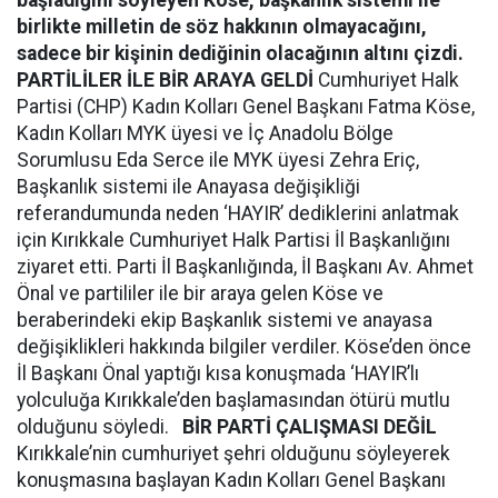
başladığını söyleyen Köse, başkanlık sistemi ile
birlikte milletin de söz hakkının olmayacağını,
sadece bir kişinin dediğinin olacağının altını çizdi.
PARTİLİLER İLE BİR ARAYA GELDİ
Cumhuriyet Halk
Partisi (CHP) Kadın Kolları Genel Başkanı Fatma Köse,
Kadın Kolları MYK üyesi ve İç Anadolu Bölge
Sorumlusu Eda Serce ile MYK üyesi Zehra Eriç,
Başkanlık sistemi ile Anayasa değişikliği
referandumunda neden ‘HAYIR’ dediklerini anlatmak
için Kırıkkale Cumhuriyet Halk Partisi İl Başkanlığını
ziyaret etti. Parti İl Başkanlığında, İl Başkanı Av. Ahmet
Önal ve partililer ile bir araya gelen Köse ve
beraberindeki ekip Başkanlık sistemi ve anayasa
değişiklikleri hakkında bilgiler verdiler. Köse’den önce
İl Başkanı Önal yaptığı kısa konuşmada ‘HAYIR’lı
yolculuğa Kırıkkale’den başlamasından ötürü mutlu
olduğunu söyledi.
BİR PARTİ ÇALIŞMASI DEĞİL
Kırıkkale’nin cumhuriyet şehri olduğunu söyleyerek
konuşmasına başlayan Kadın Kolları Genel Başkanı