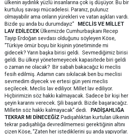
ülkenin aydınlık yüzlü insanlarına çok iş düşüyor. Bu bir
kurtuluş savaşı mücadelesi. Paranız, pulunuz
olmayabilir ama onların yürekleri ve vatan aşkları vardı.
Bizde şu anda bu durumdayız”
MECLİS VE MİLLET
LAV EDİLECEK
Ülkemizde Cumhurbaşkanı Recep
Tayip Erdoğan sevdası olduğunu söyleyen Köse,
“Türkiye ömür boyu bir kişinin yönetiminde mi
gidecek? Yarın başka birisi geldi. Sevmediğimiz birisi
geldi. Bu ülkeyi yönetemeyecek kapasitede biri geldi
o zaman ne olacak? Bir sabah bakacağız ki meclis
fesih edilmiş. Adamın canı sıkılacak ben bu meclisi
sevmedim diyecek ve ertesi gün yeni meclis
seçilecek. Meclis lav ediliyor. Millet lav ediliyor.
Hiçbirimizin söz hakkı kalmayacak. Sadece bir kişi her
şeyin kararını verecek. Şili başardı. Bizde başaracağız.
Milletin söz hakkı kalmayacak” dedi.
PADİŞAHLIĞA
TEKRAR MI DİNECEĞİZ
Padişahlıktan kurtulan ülkenin
tekrar padişahlığa devredilmemesi gerektiğinin altını
çizen Köse, “Zaten her istediklerini şu anda yapıyorlar.