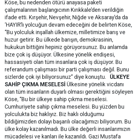
Köse, bu nedenden ötürü anayasa paketi
çalışmalarının başlangıcının Kırıkkale’den verildiğin
ifade etti. Kırşehir, Nevşehir, Niğde ve Aksaray’da da
‘HAYIR’lı yolcuğun devam edeceğini de belirten Köse,
“Bu yolculuk inşallah ülkemize, milletimize barış ve
huzur getirir. Bu ülkede barışın, demokrasinin,
hukukun bittiğini hepiniz görüyorsunuz. Bu anlamda
bize çok iş düşüyor. Ülkesine yönelik endişesi,
hassasiyeti olan tüm insanlara çok iş düşüyor. Bu
referandum çalışması bir parti çalışması değil. Bunu
sizlerde çok iyi biliyorsunuz” diye konuştu.
ÜLKEYE
SAHİP ÇIKMA MESELESİ
Ülkesine yönelik vicdanı
olan tüm insanların duyarlı olması gerektiğini söyleyen
Köse, “Bu bir ülkeye sahip çıkma meselesi.
Cumhuriyete sahip çıkma meselesi. Bu yüzden bu
yolculukta biz haklıyız. Biz haklı olduğumu
bildiğimizden dolayı başarılı olacağımızı biliyorum. Bu
ülke kolay kazanılmadı. Bu ülke değerli insanlarımızın
mücadelesi ve kanları ile kazanıldı. Gazi Mustafa