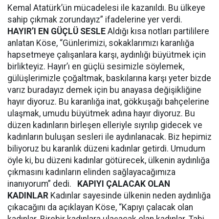
Kemal Atatürk’ün mücadelesi ile kazanıldı. Bu ülkeye
sahip çıkmak zorundayız” ifadelerine yer verdi.
HAYIR’I EN GÜÇLÜ SESLE
Aldığı kısa notları partililere
anlatan Köse, “Günlerimizi, sokaklarımızı karanlığa
hapsetmeye çalışanlara karşı, aydınlığı büyütmek için
birlikteyiz. Hayır’ı en güçlü sesimizle söylemek,
gülüşlerimizle çoğaltmak, baskılarına karşı yeter bizde
varız buradayız demek için bu anayasa değişikliğine
hayır diyoruz. Bu karanlığa inat, gökkuşağı bahçelerine
ulaşmak, umudu büyütmek adına hayır diyoruz. Bu
düzen kadınların birleşen elleriyle sıyrılıp gidecek ve
kadınların buluşan sesleri ile aydınlanacak. Biz hepimiz
biliyoruz bu karanlık düzeni kadınlar getirdi. Umudum
öyle ki, bu düzeni kadınlar götürecek, ülkenin aydınlığa
çıkmasını kadınların elinden sağlayacağımıza
inanıyorum” dedi.
KAPIYI ÇALACAK OLAN
KADINLAR
Kadınlar sayesinde ülkenin neden aydınlığa
çıkacağını da açıklayan Köse, “Kapıyı çalacak olan