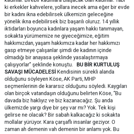
kadınlar. Birebir kadınlara ulaşacak olan kadınlar. Tabi
ki erkekler kahvelere, yollara inecek ama eğer bir evde
bir kadını ikna edebilirsek ülkemizin geleceğine
yönelik ikna edebilirsek biz başarılı oluruz. 14 yıllık
iktidarları boyunca kadınlara yaşam hakkı tanımayan,
sokakta yürümemize ne giyeceğimize, eğitim
hakkımızdan, yaşam hakkımıza kadar her hakkımızı
gasp etmeye çalışanlar şimdi de kadının içinde
olmadığı bir anayasa şeklinde yasalaştırmaya
çalışıyorlar” şeklinde konuştu.
BU BİR KURTULUŞ
SAVAŞI MÜCADELESİ
Kendisinin sürekli alanda
olduğunu söyleyen Köse, AK Parti, MHP
seçmenlerinin de kararsız olduğunu söyledi. Kaygıları
olan birçok vatandaşın olduğunu belirten Köse, “Bu
davada biz haklıyız ve biz kazanacağız. Şu anda
ülkemizde yargı diye bir şey var mı? Yok. Tek kişi
gelirse ne olacak? Bir sabah kalkacağız ki sokakta
mollalar yürüyor. Kara çarşaflı insanlar geziyor. O
zaman ah demenin vah demenin bir anlamı yok. Bu