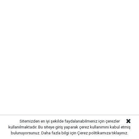
Bahşılı'da esnafın sorunları yerinde
dinlendi
Yayınlanma:
07 Ağustos 2026 Cuma 10:55
Sitemizden en iyi şekilde faydalanabilmeniz için çerezler
kullanılmaktadır. Bu siteye giriş yaparak çerez kullanımını kabul etmiş
bulunuyorsunuz. Daha fazla bilgi için
Çerez politikamıza
tıklayınız.
Gazetekale.com
Haber Merkezi