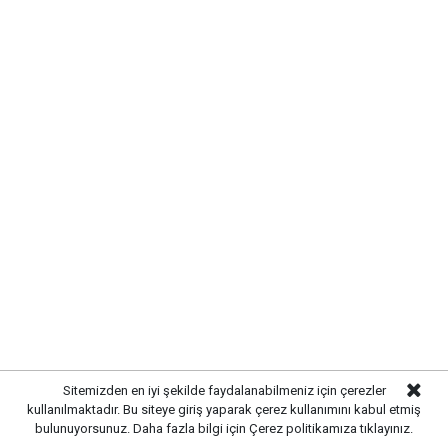
→ Özel Yaşam Hastanesi arkası
0 (318) 218-06-08
Marmara Eczanesi
Gürler Mahallesi, 683. Sokak, No:17/a Merkez/
Kırıkkale
0 (318) 224-54-32
Sitemizden en iyi şekilde faydalanabilmeniz için çerezler
kullanılmaktadır. Bu siteye giriş yaparak çerez kullanımını kabul etmiş
bulunuyorsunuz. Daha fazla bilgi için
Çerez politikamıza
tıklayınız.