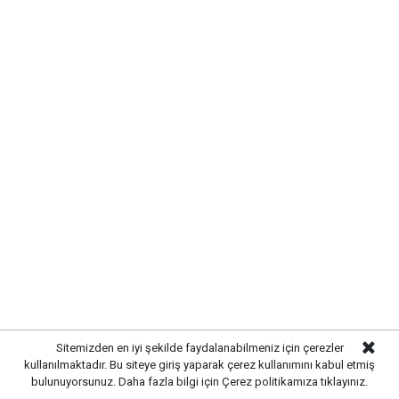
DOĞASEVERLERİN YENİ ROTASI
OLUYOR
Eşsiz manzarasıyla öne çıkan bu doğal alan, hem
dinlenmek hem de doğayla iç içe vakit geçirmek
isteyenler için önemli bir alternatif oluşturuyor.
Kırıkkale'ye yakınlığı sayesinde ulaşım kolaylığı
sağlayan bölge, her geçen gün daha fazla ziyaretçiyi
ağırlamaya devam ediyor.
Sitemizden en iyi şekilde faydalanabilmeniz için çerezler
kullanılmaktadır. Bu siteye giriş yaparak çerez kullanımını kabul etmiş
Etiketler :
bulunuyorsunuz. Daha fazla bilgi için
Çerez politikamıza
tıklayınız.
Kırıkkale haberleri