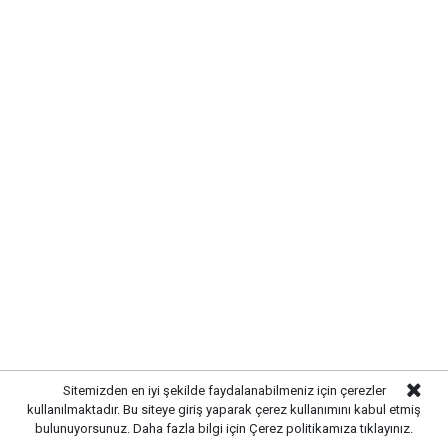
DOĞASEVERLERİN YENİ ROTASI
OLUYOR
Eşsiz manzarasıyla öne çıkan bu doğal alan, hem
dinlenmek hem de doğayla iç içe vakit geçirmek
isteyenler için önemli bir alternatif oluşturuyor.
Sitemizden en iyi şekilde faydalanabilmeniz için çerezler
kullanılmaktadır. Bu siteye giriş yaparak çerez kullanımını kabul etmiş
Kırıkkale'ye yakınlığı sayesinde ulaşım kolaylığı
bulunuyorsunuz. Daha fazla bilgi için
Çerez politikamıza
tıklayınız.
sağlayan bölge, her geçen gün daha fazla ziyaretçiyi