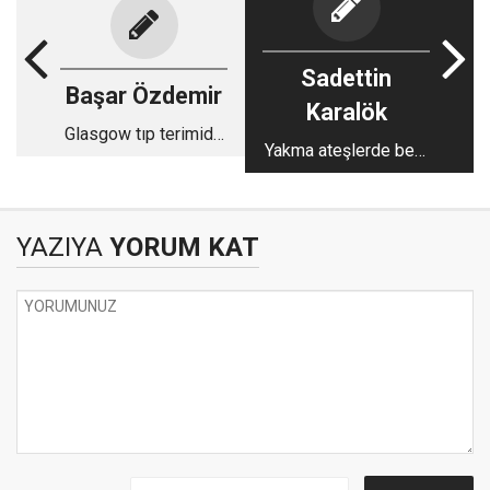
Sadettin
Başar Özdemir
Karalök
Glasgow tıp terimidir
Yakma ateşlerde beni
!
sevdiğim
YAZIYA
YORUM KAT