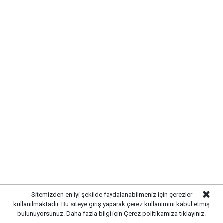
için Google News'te
Gazetekale.com'a abone olun!
HABERE
YORUM KAT
Sitemizden en iyi şekilde faydalanabilmeniz için çerezler
UYARI:
Küfür, hakaret, rencide edici cümleler veya imalar, inançlara saldırı
kullanılmaktadır. Bu siteye giriş yaparak çerez kullanımını kabul etmiş
içeren, imla kuralları ile yazılmamış,
bulunuyorsunuz. Daha fazla bilgi için
Çerez politikamıza
tıklayınız.
Türkçe karakter kullanılmayan ve büyük harflerle yazılmış yorumlar
onaylanmamaktadır.