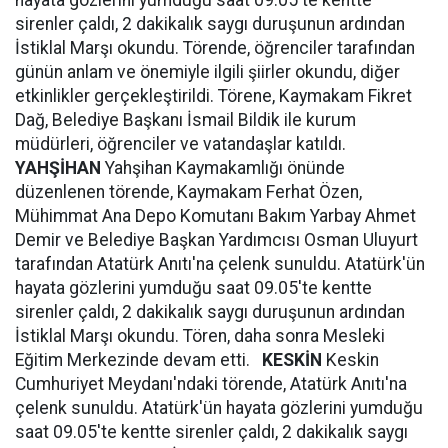
hayata gözlerini yumduğu saat 09:05'te kentte
sirenler çaldı, 2 dakikalık saygı duruşunun ardından
İstiklal Marşı okundu. Törende, öğrenciler tarafından
günün anlam ve önemiyle ilgili şiirler okundu, diğer
etkinlikler gerçekleştirildi. Törene, Kaymakam Fikret
Dağ, Belediye Başkanı İsmail Bildik ile kurum
müdürleri, öğrenciler ve vatandaşlar katıldı.
YAHŞİHAN
Yahşihan Kaymakamlığı önünde
düzenlenen törende, Kaymakam Ferhat Özen,
Mühimmat Ana Depo Komutanı Bakım Yarbay Ahmet
Demir ve Belediye Başkan Yardımcısı Osman Uluyurt
tarafından Atatürk Anıtı'na çelenk sunuldu. Atatürk'ün
hayata gözlerini yumduğu saat 09.05'te kentte
sirenler çaldı, 2 dakikalık saygı duruşunun ardından
İstiklal Marşı okundu. Tören, daha sonra Mesleki
Eğitim Merkezinde devam etti.
KESKİN
Keskin
Cumhuriyet Meydanı'ndaki törende, Atatürk Anıtı'na
çelenk sunuldu. Atatürk'ün hayata gözlerini yumduğu
saat 09.05'te kentte sirenler çaldı, 2 dakikalık saygı