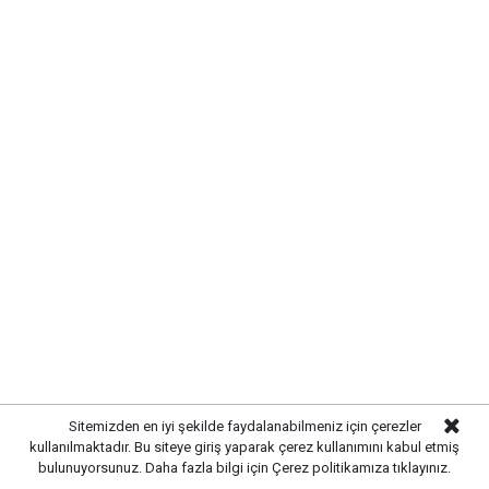
MODERN VE GÜÇLÜ ALTYAPI
OLUŞTURULDU
Çalışmalar kapsamında bölgedeki altyapı hatları
yenilenerek daha sağlıklı ve dayanıklı bir sistem
oluşturuldu. Tamamlanan altyapı sayesinde
yağışlardan kaynaklanabilecek olumsuzlukların önüne
geçilmesi ve vatandaşların daha konforlu bir yaşam
alanına kavuşması amaçlanıyor.
Sitemizden en iyi şekilde faydalanabilmeniz için çerezler
kullanılmaktadır. Bu siteye giriş yaparak çerez kullanımını kabul etmiş
bulunuyorsunuz. Daha fazla bilgi için
Çerez politikamıza
tıklayınız.