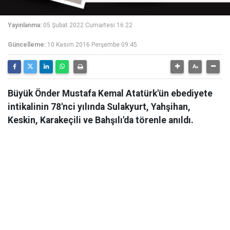
Yayınlanma:
05 Şubat 2022 Cumartesi 16:22
Güncelleme:
10 Kasım 2016 Perşembe 09:45
Büyük Önder Mustafa Kemal Atatürk'ün ebediyete
intikalinin 78'nci yılında Sulakyurt, Yahşihan,
Keskin, Karakeçili ve Bahşılı'da törenle anıldı.