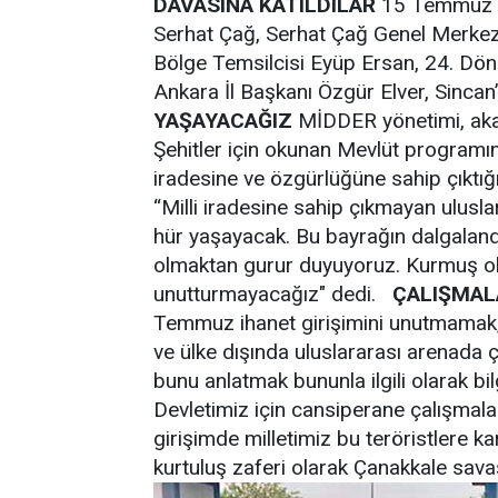
DAVASINA KATILDILAR
15 Temmuz Mi
Serhat Çağ, Serhat Çağ Genel Merkez 
Bölge Temsilcisi Eyüp Ersan, 24. Döne
Ankara İl Başkanı Özgür Elver, Sincan
YAŞAYACAĞIZ
MİDDER yönetimi, akabi
Şehitler için okunan Mevlüt programın
iradesine ve özgürlüğüne sahip çıktı
“Milli iradesine sahip çıkmayan uluslar 
hür yaşayacak. Bu bayrağın dalgalandığ
olmaktan gurur duyuyoruz. Kurmuş old
unutturmayacağız" dedi.
ÇALIŞMAL
Temmuz ihanet girişimini unutmamak, 
ve ülke dışında uluslararası arenada 
bunu anlatmak bununla ilgili olarak bil
Devletimiz için cansiperane çalışma
girişimde milletimiz bu teröristlere ka
kurtuluş zaferi olarak Çanakkale sava