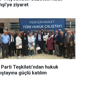
hşi’ye ziyaret
İ Parti Teşkilatı’ndan hukuk
lıştayına güçlü katılım