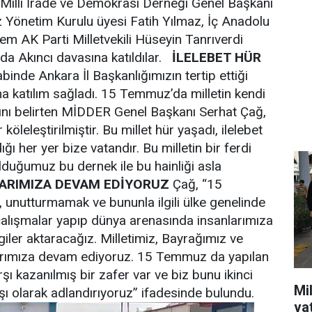
lli İrade ve Demokrasi Derneği Genel Başkanı
Yönetim Kurulu üyesi Fatih Yılmaz, İç Anadolu
m AK Parti Milletvekili Hüseyin Tanrıverdi
’da Akıncı davasına katıldılar.
İLELEBET HÜR
nde Ankara İl Başkanlığımızın tertip ettiği
a katılım sağladı. 15 Temmuz’da milletin kendi
ğını belirten MİDDER Genel Başkanı Serhat Çağ,
köleleştirilmiştir. Bu millet hür yaşadı, ilelebet
ı her yer bize vatandır. Bu milletin bir ferdi
uğumuz bu dernek ile bu hainliği asla
ARIMIZA DEVAM EDİYORUZ
Çağ, “15
unutturmamak ve bununla ilgili ülke genelinde
çalışmalar yapıp dünya arenasında insanlarımıza
giler aktaracağız. Milletimiz, Bayrağımız ve
larımıza devam ediyoruz. 15 Temmuz da yapılan
rşı kazanılmış bir zafer var ve biz bunu ikinci
Mil
şı olarak adlandırıyoruz” ifadesinde bulundu.
va