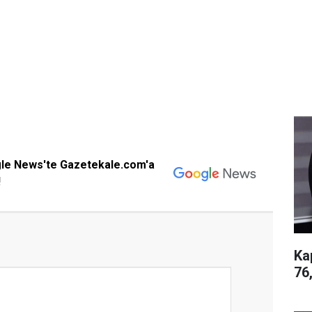
gle News'te Gazetekale.com'a
!
Ka
76