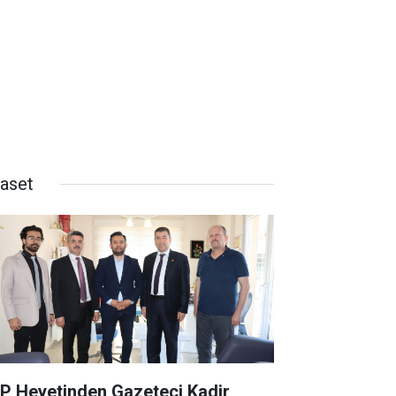
yaset
P Heyetinden Gazeteci Kadir