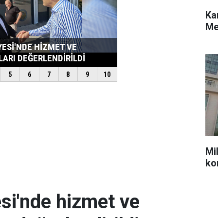
Ka
Me
Mil
ko
si'nde hizmet ve