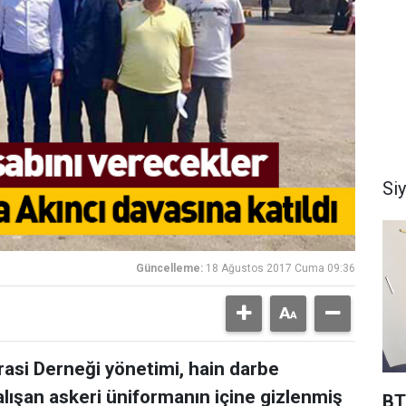
Si
Güncelleme:
18 Ağustos 2017 Cuma 09:36
asi Derneği yönetimi, hain darbe
lışan askeri üniformanın içine gizlenmiş
BT