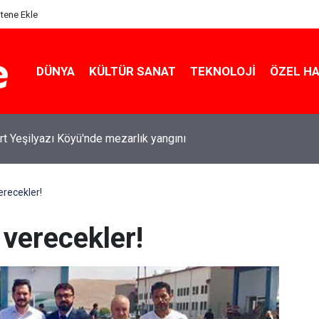
itene Ekle
DÜNYA
KÜLTÜR SANAT
TEKNOLOJI
ÖZEL H
rt Yeşilyazı Köyü'nde mezarlık yangını
erecekler!
 verecekler!