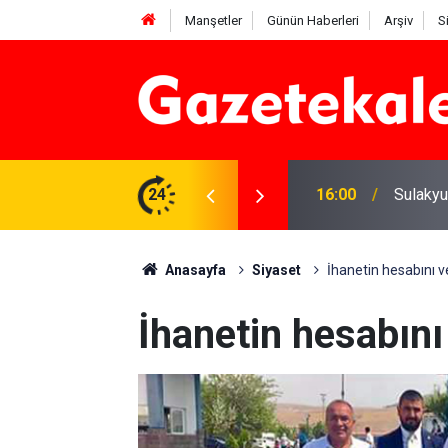
Manşetler
Günün Haberleri
Arşiv
S
e yatırım çalışmaları değerlendirildi
24
16:00
Sulakyu
Anasayfa
Siyaset
İhanetin hesabını v
İhanetin hesabını