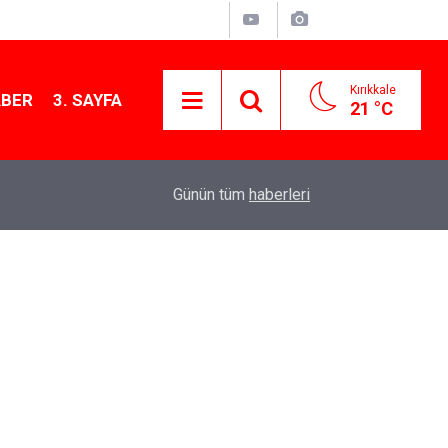
Kırıkkale
ABER
3. SAYFA
21 °C
15:54
Kırıkkale'de çekiciye çarpan kamyon hurdaya d
Günün tüm
haberleri