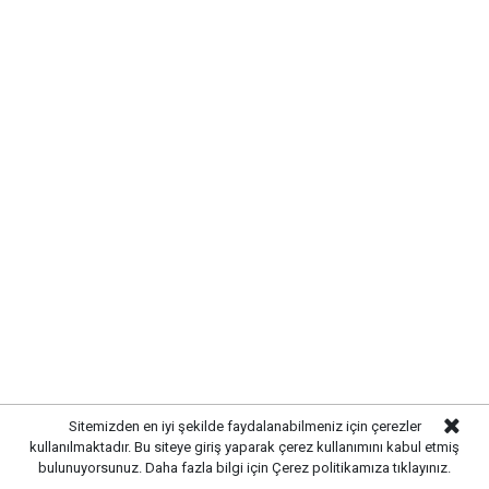
TRAFİKTE KISA SÜRELİ AKSAMA
YAŞANDI
Kaza
nedeniyle yolun ilgili bölümünde trafik kontrollü
olarak sağlanırken, polis ekipleri bölgede güvenlik
önlemleri aldı. Hasar gören kamyon ve çekicinin
kaldırılmasının ardından trafik akışı normale döndü.
Sitemizden en iyi şekilde faydalanabilmeniz için çerezler
kullanılmaktadır. Bu siteye giriş yaparak çerez kullanımını kabul etmiş
bulunuyorsunuz. Daha fazla bilgi için
Çerez politikamıza
tıklayınız.