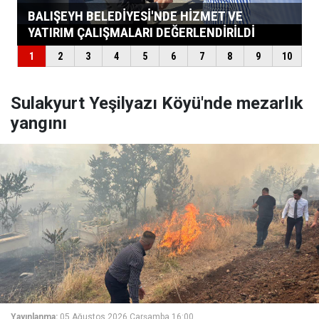
Sulakyurt Yeşilyazı Köyü'nde mezarlık
yangını
Yayınlanma:
05 Ağustos 2026 Çarşamba 16:00