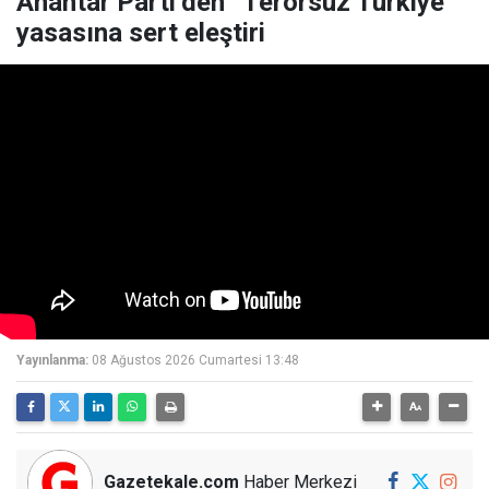
Anahtar Parti’den “Terörsüz Türkiye”
yasasına sert eleştiri
Yayınlanma:
08 Ağustos 2026 Cumartesi 13:48
Gazetekale.com
Haber Merkezi