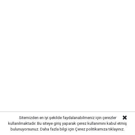
UYARI:
Küfür, hakaret, rencide edici cümleler veya imalar, inançlara saldırı
içeren, imla kuralları ile yazılmamış,
Türkçe karakter kullanılmayan ve büyük harflerle yazılmış yorumlar
onaylanmamaktadır.
Sitemizden en iyi şekilde faydalanabilmeniz için çerezler
kullanılmaktadır. Bu siteye giriş yaparak çerez kullanımını kabul etmiş
bulunuyorsunuz. Daha fazla bilgi için
Çerez politikamıza
tıklayınız.