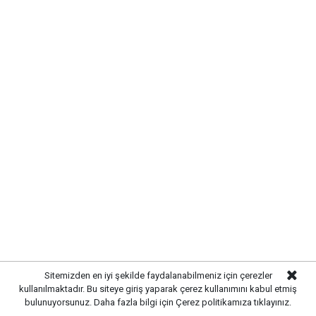
Yayınlanma:
07 Ağustos 2026 Cuma 13:07
Gazetekale.com
Haber Merkezi
Kırıkkale’de hayvan sağlığını tehdit eden hastalıklara
Sitemizden en iyi şekilde faydalanabilmeniz için çerezler
karşı önlemler artırıldı. Tarım ve hayvancılık
kullanılmaktadır. Bu siteye giriş yaparak çerez kullanımını kabul etmiş
alanında güvenliği sağlamak amacıyla ekipler
bulunuyorsunuz. Daha fazla bilgi için
Çerez politikamıza
tıklayınız.
tarafından denetim ve kontrol çalışmaları