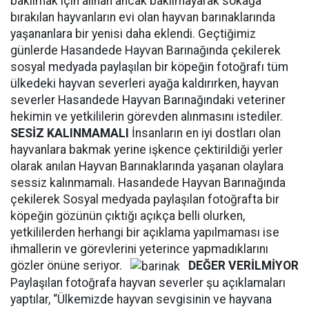
bakılmak için alınan ancak bakılmayarak sokağa
bırakılan hayvanların evi olan hayvan barınaklarında
yaşananlara bir yenisi daha eklendi. Geçtiğimiz
günlerde Hasandede Hayvan Barınağında çekilerek
sosyal medyada paylaşılan bir köpeğin fotoğrafı tüm
ülkedeki hayvan severleri ayağa kaldırırken, hayvan
severler Hasandede Hayvan Barınağındaki veteriner
hekimin ve yetkililerin görevden alınmasını istediler.
SESİZ KALINMAMALI
İnsanların en iyi dostları olan
hayvanlara bakmak yerine işkence çektirildiği yerler
olarak anılan Hayvan Barınaklarında yaşanan olaylara
sessiz kalınmamalı. Hasandede Hayvan Barınağında
çekilerek Sosyal medyada paylaşılan fotoğrafta bir
köpeğin gözünün çıktığı açıkça belli olurken,
yetkililerden herhangi bir açıklama yapılmaması ise
ihmallerin ve görevlerini yeterince yapmadıklarını
gözler önüne seriyor.
DEĞER VERİLMİYOR
Paylaşılan fotoğrafa hayvan severler şu açıklamaları
yaptılar, “Ülkemizde hayvan sevgisinin ve hayvana