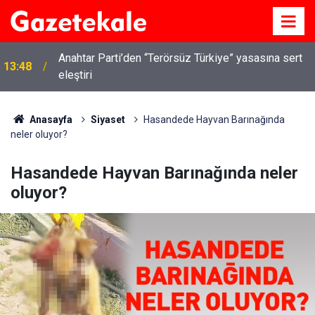
Anahtar Parti’den “Terörsüz Türkiye” yasasına sert
13:48
eleştiri
Kırıkkale’de hayvan hastalıklarına karşı denetimler
13:07
artırıldı
Anasayfa
Siyaset
Hasandede Hayvan Barınağında
neler oluyor?
Hasandede Hayvan Barınağında neler
oluyor?