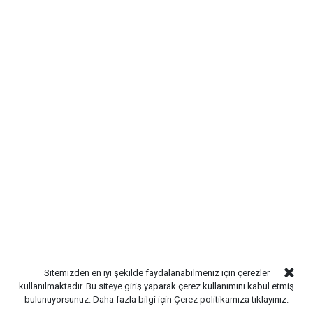
SIRADA YOL VE ÇEVRE
Sitemizden en iyi şekilde faydalanabilmeniz için çerezler
DÜZENLEMESİ VAR
kullanılmaktadır. Bu siteye giriş yaparak çerez kullanımını kabul etmiş
bulunuyorsunuz. Daha fazla bilgi için
Çerez politikamıza
tıklayınız.
Altyapı çalışmalarının tamamlanmasının ardından