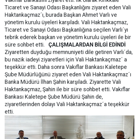
Vakıflar Bankasını ziyaret etti. İlk olarak Kırıkkale
Ticaret ve Sanayi Odası Başkanlığını ziyaret eden Vali
Haktankaçmaz´ı, burada Başkan Ahmet Varlı ve
yönetim kurulu üyeleri karşıladı. Vali Haktankaçmaz,
Ticaret ve Sanayi Odası Başkanlığına seçilen Varlı´yı
tebrik ederek başkan ve yönetim kurulu üyeleri ile bir
süre sohbet etti.
ÇALIŞMALARDAN BİLGİ EDİNDİ
Ziyaretten duyduğu memnuniyeti dile getiren Varlı´da,
bu nazik iadeyi ziyaretleri için Vali Haktankaçmaz´ a
teşekkür etti. Daha sonra Vakıflar Bankası Kaletepe
Şube Müdürlüğünü ziyaret eden Vali Haktankaçmaz´ı
Banka Müdürü İlhan Şahin karşıladı. Ziyarette Vali
Haktankaçmaz, Şahin ile bir süre sohbet etti. Vakıflar
Bankası Kaletepe Şube Müdürü Şahin de,
ziyaretlerinden dolayı Vali Haktankaçmaz´a teşekkür
etti.